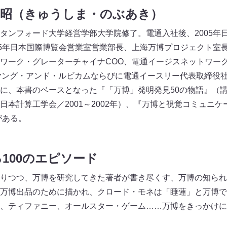
伸昭（きゅうしま・のぶあき）
タンフォード大学経営学部大学院修了。電通入社後、2005年
05年日本国際博覧会営業室営業部長、上海万博プロジェクト室
ワーク・グレーターチャイナCOO、電通イージスネットワーク
ヤング・アンド・ルビカムならびに電通イースリー代表取締役社長
に、本書のベースとなった『「万博」発明発見50の物語』（講談
日本計算工学会／2001～2002年）、『万博と視覚コミュニ
がある。
100のエピソード
りつつ、万博を研究してきた著者が書き尽くす、万博の知られざ
万博出品のために描かれ、クロード・モネは「睡蓮」と万博で
、ティファニー、オールスター・ゲーム……万博をきっかけに