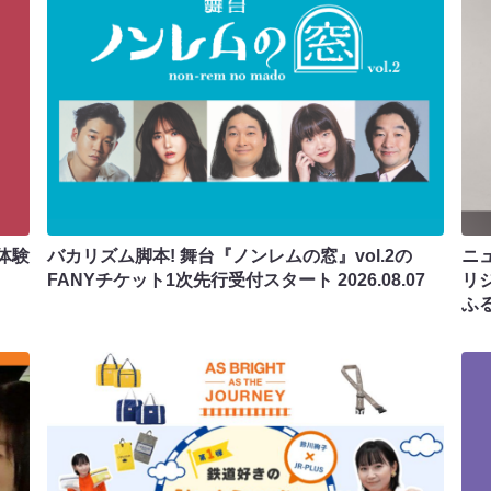
体験
バカリズム脚本! 舞台『ノンレムの窓』vol.2の
ニ
FANYチケット1次先行受付スタート
2026.08.07
リ
ふ