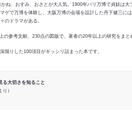
のおかね、おすみ、おさとが大人気。1900年パリ万博で貞奴は
マゲで万博を体験し、大阪万博の会場を設計した丹下健三には
々のドラマがある。
以上の参考文献、230点の図版で、著者の20年以上の研究をま
深堀りした100項目がギッシリ詰まった本です。
見る大切さを知ること
より）