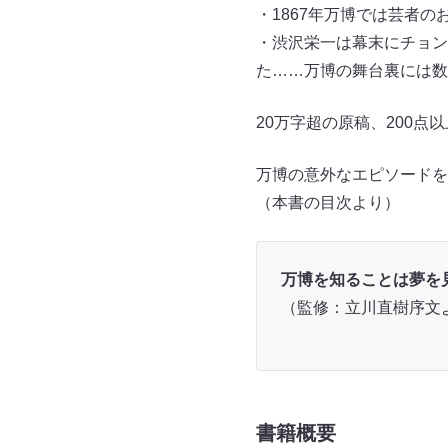
・1867年万博では芸者
・渋沢栄一は幕末にチョン
た……万博の舞台裏には数
20万字超の原稿、200点
万博の意外なエピソードを
（本書の目次より）
万博を知ることは夢を
（監修：立川直樹序文
書籍概要