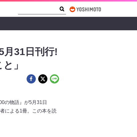
Search Form
Search
月31日刊行!
こと」
0の物語』が5月31日
者による1冊。この本を読