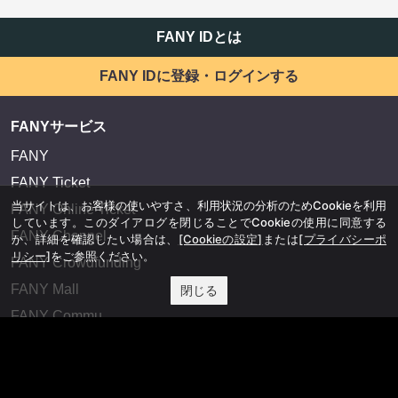
FANY IDとは
FANY IDに登録・ログインする
FANYサービス
FANY
FANY Ticket
当サイトは、お客様の使いやすさ、利用状況の分析のためCookieを利用
FANY Online Ticket
しています。このダイアログを閉じることでCookieの使用に同意する
FANY Channel
か、詳細を確認したい場合は、
[Cookieの設定]
または
[プライバシーポ
リシー]
をご参照ください。
FANY Crowdfunding
FANY Mall
閉じる
FANY Commu
法務・規約
プライバシーポリシー