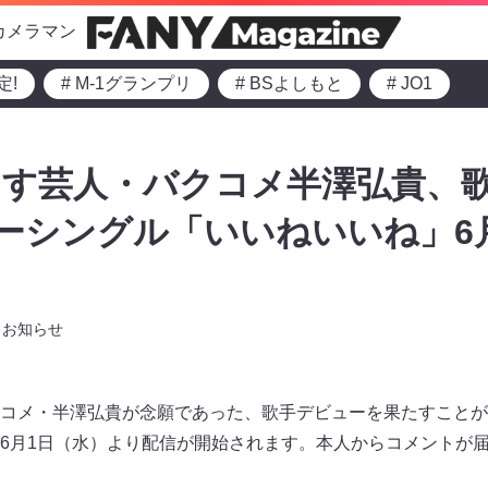
カメラマン
定!
# M-1グランプリ
# BSよしもと
# JO1
ます芸人・バクコメ半澤弘貴、
ューシングル「いいねいいね」6
お知らせ
コメ・半澤弘貴が念願であった、歌手デビューを果たすことが
6月1日（水）より配信が開始されます。本人からコメントが