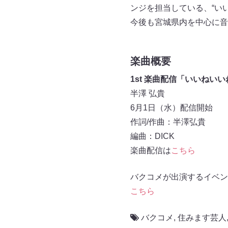
ンジを担当している、“いい
今後も宮城県内を中心に音
楽曲概要
1st 楽曲配信「いいねいい
半澤 弘貴
6月1日（水）配信開始
作詞/作曲：半澤弘貴
編曲：DICK
楽曲配信は
こちら
バクコメが出演するイベン
こちら
バクコメ
,
住みます芸人