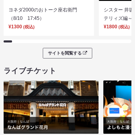
ヨネダ2000のおトーク座右衛門
シスター 井坂
（8/10 17:45）
テリィズ編～（8
¥1300
¥1800
(税込)
(税込)
サイトを閲覧する
ライブチケット