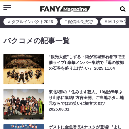
Menu
# ダブルインパクト2026
# 配信延長決定!
# M-1グラ
バクコメの記事一覧
“観光大使”しずる・純が宮城県石巻市で主
催ライブ! 豪華メンバー集結で「母の故郷
の石巻を盛り上げたい」
2025.11.04
東北6県の「住みます芸人」10組が5年ぶ
り山形に集結! 方言全開、ご当地ネタ…地
元ならではの笑いに観客大喜び
2025.08.31
ゲストに金魚番長&ナユタが登場!『よし