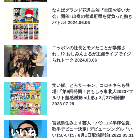
なんばグランド花月主催『全国お笑い大
会』開催! 出身の都道府県を背負った熱き
バトル!
2024.06.06
ニッポンの社長とモメたことが暴露さ
れ…!? おしみんまるが主催ライブでイジ
られトーク
2024.03.06
笑い飯、とろサーモン、コロチキらも登
場!『第9回発掘！おもしろ東北人2023×フ
ルサト超感謝祭in山形』8月27日開催!
2023.07.29
宮城県住みます芸人・バクコメ半澤弘貴、
歌手デビュー決定! デビューシングル「い
いねいいね」6月1日配信開始!
2022.05.31