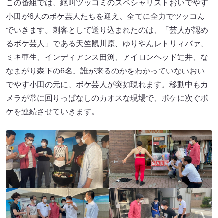
この番組では、絶叫ツッコミのスペシャリストおいでやす
小田が6人のボケ芸人たちを迎え、全てに全力でツッコん
でいきます。刺客として送り込まれたのは、「芸人が認め
るボケ芸人」である天竺鼠川原、ゆりやんレトリィバァ、
ミキ亜生、インディアンス田渕、アイロンヘッド辻井、な
なまがり森下の6名。誰が来るのかをわかっていないおい
でやす小田の元に、ボケ芸人が突如現れます。移動中もカ
メラが常に回りっぱなしのカオスな現場で、ボケに次ぐボ
ケを連続させていきます。