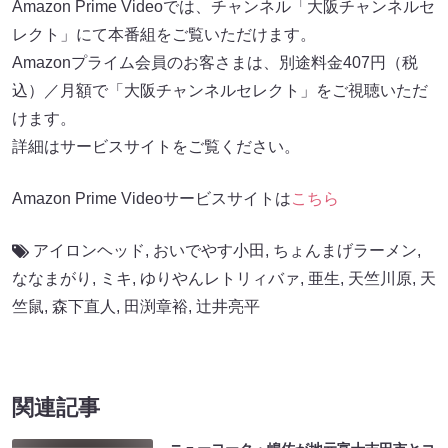
Amazon Prime Videoでは、チャンネル「大阪チャンネルセ
レクト」にて本番組をご覧いただけます。
Amazonプライム会員のお客さまは、別途料金407円（税
込）／月額で「大阪チャンネルセレクト」をご視聴いただ
けます。
詳細はサービスサイトをご覧ください。
Amazon Prime Videoサービスサイトは
こちら
アイロンヘッド
,
おいでやす小田
,
ちょんまげラーメン
,
ななまがり
,
ミキ
,
ゆりやんレトリィバァ
,
亜生
,
天竺川原
,
天
竺鼠
,
森下直人
,
田渕章裕
,
辻井亮平
関連記事