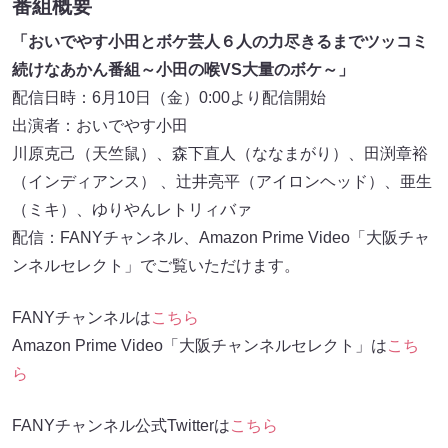
番組概要
「おいでやす小田とボケ芸人６人の力尽きるまでツッコミ
続けなあかん番組～小田の喉VS大量のボケ～」
配信日時：6月10日（金）0:00より配信開始
出演者：おいでやす小田
川原克己（天竺鼠）、森下直人（ななまがり）、田渕章裕
（インディアンス） 、辻井亮平（アイロンヘッド）、亜生
（ミキ）、ゆりやんレトリィバァ
配信：FANYチャンネル、Amazon Prime Video「大阪チャ
ンネルセレクト」でご覧いただけます。
FANYチャンネルは
こちら
Amazon Prime Video「大阪チャンネルセレクト」は
こち
ら
FANYチャンネル公式Twitterは
こちら