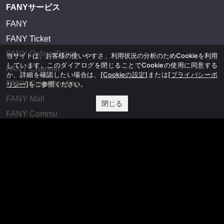
FANYサービス
FANY
FANY Ticket
FANY Online Ticket
当サイトは、お客様の使いやすさ、利用状況の分析のためCookieを利用
しています。このダイアログを閉じることでCookieの使用に同意する
FANY Channel
か、詳細を確認したい場合は、
[Cookieの設定]
または
[プライバシーポ
FANY Crowdfunding
リシー]
をご参照ください。
FANY Mall
閉じる
FANY Commu
法務・規約
プライバシーポリシー
反社会的勢力排除宣言
会社情報
吉本興業株式会社