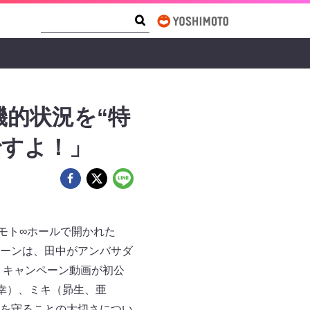
Search Form
Search
的状況を“特
ですよ！」
モト∞ホールで開かれた
ーンは、田中がアンバサダ
、キャンペーン動画が初公
幸）、ミキ（昴生、亜
を守ることの大切さについ