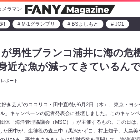
カメラマン
定!
# M-1グランプリ
# BSよしもと
# JO1
が男性ブランコ浦井に海の危機
 「身近な魚が減ってきているん
レポート
大好き芸人”のココリコ・田中直樹が6月2日（木）、東京・ヨシ
ル」キャンペーンの記者発表会に登壇しました。このキャンペ
団体「海洋管理協議会（MSC）」が主催するもの。この日は
扮した田中が、生徒役の森三中（黒沢かずこ、村上知子、大島美
のりひろ、平井まさあき）らに特別授業を展開して、海洋資源