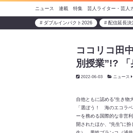
ニュース
連載
特集
芸人ライター・芸人
# ダブルインパクト2026
# 配信延長決
ココリコ田中
別授業”!?
2022-06-03
ニュース
自他ともに認める“生き物
「選ぼう！ 海のエコラベ
ーを務める国際的な非営利
開されたほか、“先生”に
生）、男性ブランコ（浦井