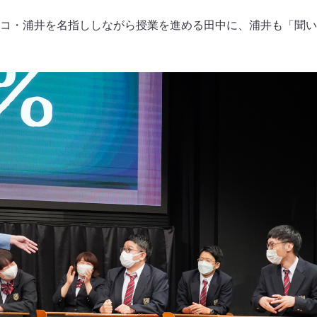
コ・浦井を名指ししながら授業を進める田中に、浦井も「聞い