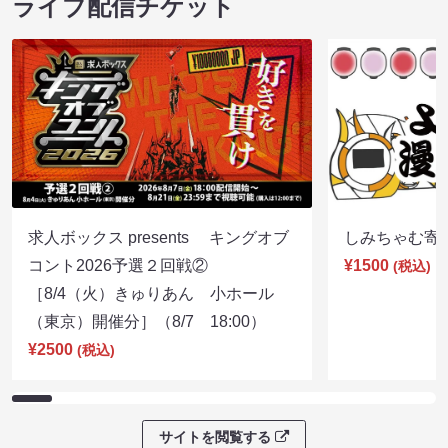
ライブ配信チケット
求人ボックス presents キングオブ
しみちゃむ寄席（
コント2026予選２回戦②
¥1500
(税込)
［8/4（火）きゅりあん 小ホール
（東京）開催分］（8/7 18:00）
¥2500
(税込)
サイトを閲覧する