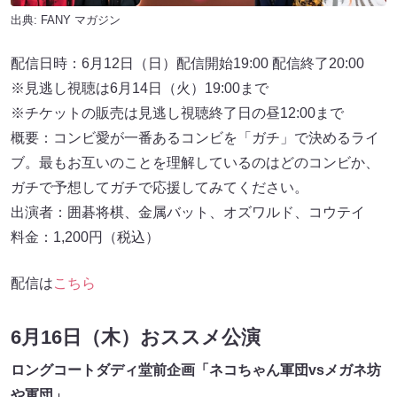
出典:
FANY マガジン
配信日時：6月12日（日）配信開始19:00 配信終了20:00
※見逃し視聴は6月14日（火）19:00まで
※チケットの販売は⾒逃し視聴終了⽇の昼12:00まで
概要：コンビ愛が⼀番あるコンビを「ガチ」で決めるライ
ブ。最もお互いのことを理解しているのはどのコンビか、
ガチで予想してガチで応援してみてください。
出演者：囲碁将棋、⾦属バット、オズワルド、コウテイ
料金：1,200円（税込）
配信は
こちら
6月16日（木）おススメ公演
ロングコートダディ堂前企画「ネコちゃん軍団vsメガネ坊
や軍団」