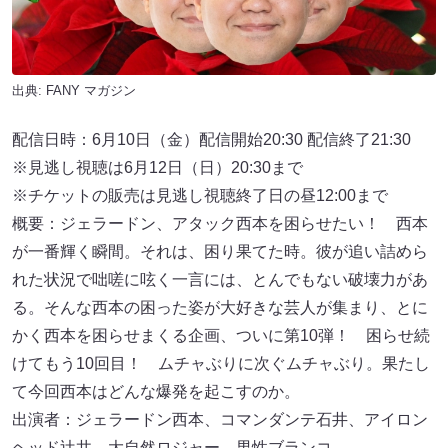
出典:
FANY マガジン
配信日時：6月10日（金）配信開始20:30 配信終了21:30
※見逃し視聴は6月12日（日）20:30まで
※チケットの販売は見逃し視聴終了日の昼12:00まで
概要：ジェラードン、アタック⻄本を困らせたい！ ⻄本
が⼀番輝く瞬間。それは、困り果てた時。彼が追い詰めら
れた状況で咄嗟に呟く⼀⾔には、とんでもない破壊⼒があ
る。そんな⻄本の困った姿が⼤好きな芸⼈が集まり、とに
かく⻄本を困らせまくる企画、ついに第10弾！ 困らせ続
けてもう10回⽬！ ムチャぶりに次ぐムチャぶり。果たし
て今回⻄本はどんな爆発を起こすのか。
出演者：ジェラードン⻄本、コマンダンテ⽯井、アイロン
ヘッド辻井、⼤⾃然ロジャー、男性ブランコ