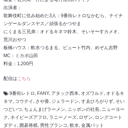
出演者：
歌舞伎町に住み始めた3⼈：9番街レトロなかむら、ナイチ
ンゲールダンスヤス／頑張るかつやま
にくまる三兄弟：オドるキネマ鈴⽊、そいそ〜すカメオ、
荒川おやつ
板橋ハウス：軟⽔つるまる、ピュート⽵内、めぞん吉野
MC：ミカボ⼭⽥
料金：1,200円
配信は
こちら
9番街レトロ
,
FANY
,
アタック西本
,
オズワルド
,
オドるキ
ネマ
,
コウテイ
,
さや香
,
ジェラードン
,
すゑひろがりず
,
そい
つどいつ
,
ちょんまげラーメン
,
ニッポンの社長
,
ニューヨー
ク
,
ネイビーズアフロ
,
ラニーノーズ
,
ロザン
,
ロングコート
ダディ
,
囲碁将棋
,
男性ブランコ
,
軟水
,
金属バット