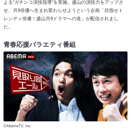
よる“ガチンコ演技指導”を実施。盛山の演技力をアップさ
せ、月9俳優へ生まれ変わらせようという企画「目指せト
レンディ俳優！盛山月9ドラマへの道」が配信されまし
た。
青春応援バラエティ番組
©AbemaTV, Inc.