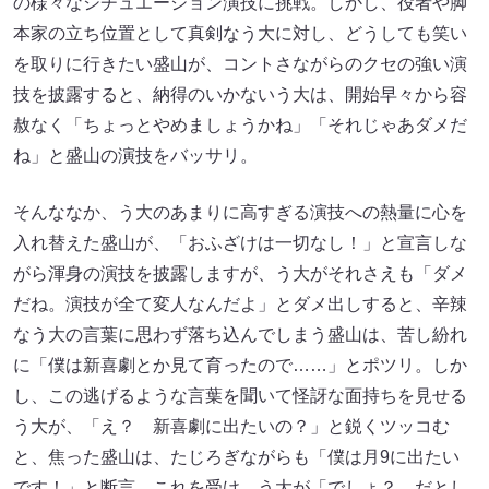
の様々なシチュエーション演技に挑戦。しかし、役者や脚
本家の立ち位置として真剣なう大に対し、どうしても笑い
を取りに行きたい盛山が、コントさながらのクセの強い演
技を披露すると、納得のいかないう大は、開始早々から容
赦なく「ちょっとやめましょうかね」「それじゃあダメだ
ね」と盛山の演技をバッサリ。
そんななか、う大のあまりに高すぎる演技への熱量に心を
入れ替えた盛山が、「おふざけは一切なし！」と宣言しな
がら渾身の演技を披露しますが、う大がそれさえも「ダメ
だね。演技が全て変人なんだよ」とダメ出しすると、辛辣
なう大の言葉に思わず落ち込んでしまう盛山は、苦し紛れ
に「僕は新喜劇とか見て育ったので……」とポツリ。しか
し、この逃げるような言葉を聞いて怪訝な面持ちを見せる
う大が、「え？ 新喜劇に出たいの？」と鋭くツッコむ
と、焦った盛山は、たじろぎながらも「僕は月9に出たい
です！」と断言。これを受け、う大が「でしょ？ だとし