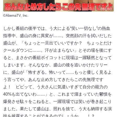
©AbemaTV, Inc.
しかし番組の後半では、う大による“笑い一切なし”の熱血
指導中、盛山の身に異変が……。突然顔の汗を拭いだした
盛山が、「ちょっと一旦出ていいですか？ ちょっとだけ
クールダウンに……。汗が止まらない」とその場を後にす
ると、まさかの番組ボイコットに現場は一躍騒然となって
しまいます。そんななか、盛山の後を追いかけたリリー
に、盛山が「怖すぎる。怖いって……もっと優しく見るよ
う言ってや。あんな止め方してきたらこの先無理です
よ！ ビビッて、う大さんに気遣いすぎて自分の能力の
40%も出てないわ……」と、これまで溜まっていた鬱憤を
爆発させ駄々をこねると、一躍現場では笑いが巻き起こり
ました。果たして盛山は、照れを捨て、う大も納得する演
技を披露することができるのでしょうか……！？