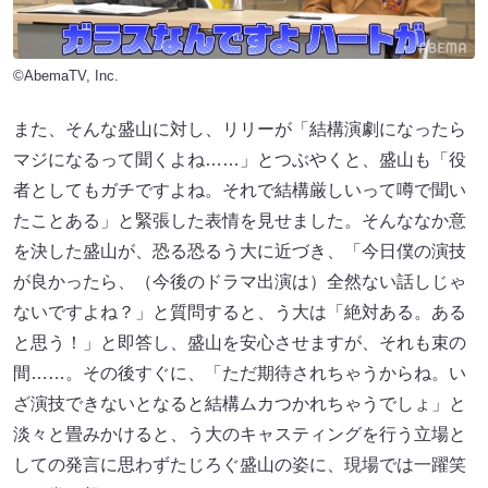
©AbemaTV, Inc.
また、そんな盛山に対し、リリーが「結構演劇になったら
マジになるって聞くよね……」とつぶやくと、盛山も「役
者としてもガチですよね。それで結構厳しいって噂で聞い
たことある」と緊張した表情を見せました。そんななか意
を決した盛山が、恐る恐るう大に近づき、「今日僕の演技
が良かったら、（今後のドラマ出演は）全然ない話しじゃ
ないですよね？」と質問すると、う大は「絶対ある。ある
と思う！」と即答し、盛山を安心させますが、それも束の
間……。その後すぐに、「ただ期待されちゃうからね。い
ざ演技できないとなると結構ムカつかれちゃうでしょ」と
淡々と畳みかけると、う大のキャスティングを行う立場と
しての発言に思わずたじろぐ盛山の姿に、現場では一躍笑