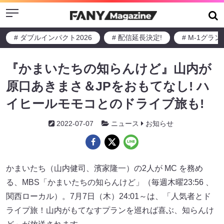
Menu
# ダブルインパクト2026
# 配信延長決定!
# M-1グラ
『かまいたちの知らんけど』山内が
原口あきまさ＆JPをおもてなし! ハ
イヒールモモコとのドライブ旅も!
2022-07-07
ニュース
お知らせ
かまいたち（山内健司、濱家隆一）の2人が MC を務め
る、MBS「かまいたちの知らんけど」（毎週木曜23:56 、
関西ローカル）。7月7日（木）24:01～は、「人気者とド
ライプ旅！山内がもてなすプランを巡れば喜ぶ、知らんけ