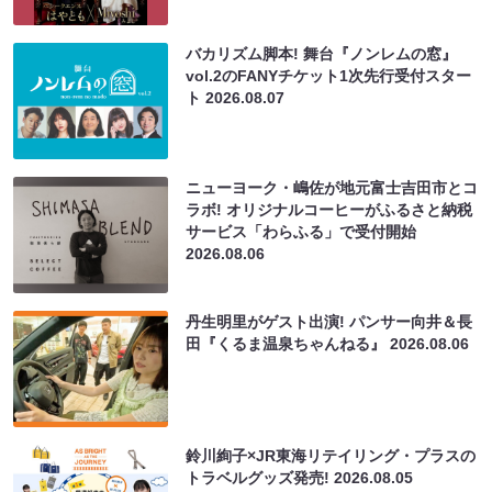
バカリズム脚本! 舞台『ノンレムの窓』
vol.2のFANYチケット1次先行受付スター
ト
2026.08.07
ニューヨーク・嶋佐が地元富士吉田市とコ
ラボ! オリジナルコーヒーがふるさと納税
サービス「わらふる」で受付開始
2026.08.06
丹生明里がゲスト出演! パンサー向井＆長
田『くるま温泉ちゃんねる』
2026.08.06
鈴川絢子×JR東海リテイリング・プラスの
トラベルグッズ発売!
2026.08.05