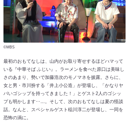
©MBS
最初のおもてなしは、山内がお取り寄せするほどハマって
いる『中華そば ふじい』。ラーメンを食べた原口は美味し
さのあまり、勢いで加藤浩次のモノマネを披露。さらに、
女と男・市川扮する「井上小公造」が登場し、「かなりヤ
バいゴシップを持ってきました！」とゲスト2人のゴシッ
プも明かします‥…。そして、次のおもてなしは夏の怪談
話。なんと、スペシャルゲスト稲川淳二が登場し、一同を
恐怖の渦に。