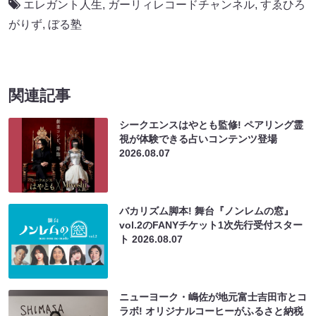
エレガント人生
,
ガーリィレコードチャンネル
,
すゑひろ
がりず
,
ぼる塾
関連記事
シークエンスはやとも監修! ペアリング霊
視が体験できる占いコンテンツ登場
2026.08.07
バカリズム脚本! 舞台『ノンレムの窓』
vol.2のFANYチケット1次先行受付スター
ト
2026.08.07
ニューヨーク・嶋佐が地元富士吉田市とコ
ラボ! オリジナルコーヒーがふるさと納税