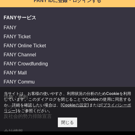
FANY IDに登録・ログインする
FANYサービス
FANY
FANY Ticket
FANY Online Ticket
FANY Channel
FANY Crowdfunding
FANY Mall
FANY Commu
当サイトは、お客様の使いやすさ、利用状況の分析のためCookieを利用
法務・規約
しています。このダイアログを閉じることでCookieの使用に同意する
か、詳細を確認したい場合は、
[Cookieの設定]
または
[プライバシーポ
プライバシーポリシー
リシー]
をご参照ください。
反社会的勢力排除宣言
閉じる
会社情報