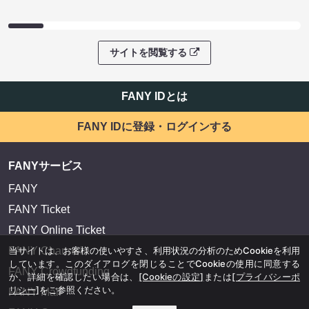
サイトを閲覧する
FANY IDとは
FANY IDに登録・ログインする
FANYサービス
FANY
FANY Ticket
FANY Online Ticket
FANY Channel
当サイトは、お客様の使いやすさ、利用状況の分析のためCookieを利用
しています。このダイアログを閉じることでCookieの使用に同意する
FANY Crowdfunding
か、詳細を確認したい場合は、
[Cookieの設定]
または
[プライバシーポ
リシー]
をご参照ください。
FANY Mall