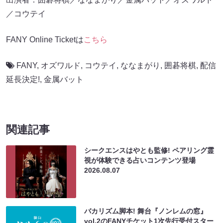
／コウテイ
FANY Online Ticketは
こちら
FANY
,
オズワルド
,
コウテイ
,
ななまがり
,
囲碁将棋
,
配信
延長決定!
,
金属バット
関連記事
シークエンスはやとも監修! ペアリング霊
視が体験できる占いコンテンツ登場
2026.08.07
バカリズム脚本! 舞台『ノンレムの窓』
vol.2のFANYチケット1次先行受付スター