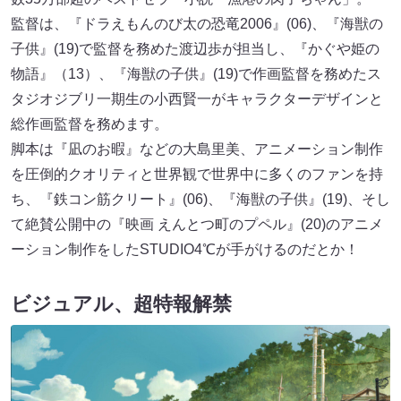
監督は、『ドラえもんのび太の恐竜2006』(06)、『海獣の
子供』(19)で監督を務めた渡辺歩が担当し、『かぐや姫の
物語』（13）、『海獣の子供』(19)で作画監督を務めたス
タジオジブリ一期生の小西賢一がキャラクターデザインと
総作画監督を務めます。
脚本は『凪のお暇』などの大島里美、アニメーション制作
を圧倒的クオリティと世界観で世界中に多くのファンを持
ち、『鉄コン筋クリート』(06)、『海獣の子供』(19)、そし
て絶賛公開中の『映画 えんとつ町のプペル』(20)のアニメ
ーション制作をしたSTUDIO4℃が手がけるのだとか！
ビジュアル、超特報解禁