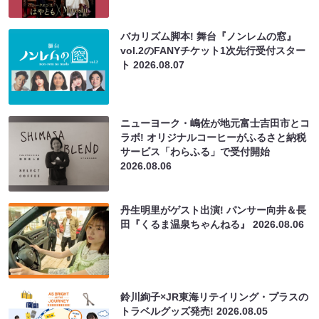
バカリズム脚本! 舞台『ノンレムの窓』
vol.2のFANYチケット1次先行受付スター
ト
2026.08.07
ニューヨーク・嶋佐が地元富士吉田市とコ
ラボ! オリジナルコーヒーがふるさと納税
サービス「わらふる」で受付開始
2026.08.06
丹生明里がゲスト出演! パンサー向井＆長
田『くるま温泉ちゃんねる』
2026.08.06
鈴川絢子×JR東海リテイリング・プラスの
トラベルグッズ発売!
2026.08.05