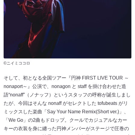
©ニイミココロ
そして、初となる全国ツアー『円神 FIRST LIVE TOUR ～
nonaport～』公演で、nonagon と staff を掛け合わせた造
語“nonaff”（ノナッフ）というスタッフの呼称が誕生しまし
たが、今回はそんな nonaff がセレクトした tofubeats がリ
ミックスした楽曲「Say Your Name Remix(Short ver.)」、
「We Go」の2曲もドロップ。クールでカジュアルなカー
キーの衣装を身に纏った円神メンバーがステージで圧巻の