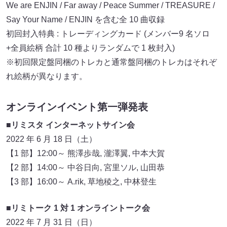
We are ENJIN / Far away / Peace Summer / TREASURE /
Say Your Name / ENJIN を含む全 10 曲収録
初回封入特典 : トレーディングカード (メンバー9 名ソロ
+全員絵柄 合計 10 種よりランダムで 1 枚封入)
※初回限定盤同梱のトレカと通常盤同梱のトレカはそれぞ
れ絵柄が異なります。
オンラインイベント第一弾発表
■リミスタ インターネットサイン会
2022 年 6 月 18 日（土）
【1 部】12:00～ 熊澤歩哉, 瀧澤翼, 中本大賀
【2 部】14:00～ 中谷日向, 宮里ソル, 山田恭
【3 部】16:00～ A.rik, 草地稜之, 中林登生
■リミトーク 1 対 1 オンライントーク会
2022 年 7 月 31 日（日）