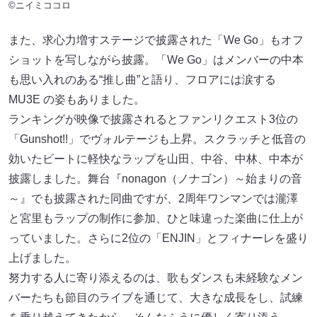
©ニイミココロ
また、求心力増すステージで披露された「We Go」もオフ
ショットを写しながら披露。「We Go」はメンバーの中本
も思い入れのある“推し曲”と語り、フロアには涙する
MU3E の姿もありました。
ランキングが映像で披露されるとファンリクエスト3位の
「Gunshot!!」でヴォルテージも上昇。スクラッチと低音の
効いたビートに軽快なラップを山田、中谷、中林、中本が
披露しました。舞台『nonagon（ノナゴン）～始まりの音
～』でも披露された同曲ですが、2周年ワンマンでは瀧澤
と宮里もラップの制作に参加、ひと味違った楽曲に仕上が
っていました。さらに2位の「ENJIN」とフィナーレを盛り
上げました。
努力する人に寄り添えるのは、歌もダンスも未経験なメン
バーたちも節目のライブを通じて、大きな成長をし、試練