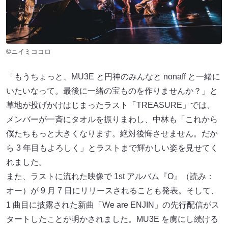
©ニイミココロ
「もうちょっと、MU3E と円神のみんなと nonaff と一緒に
いたいなって。最後に一緒の宝ものを作りませんか？」と
草地が投げかけはじまったラスト「TREASURE」では、
メンバーが一斉にタオルを振りまわし、中林も「これから
僕たちもっと大きくなります。絶対後悔させません。だか
ら 3 年目もよろしく」とラストまで輝かしい姿を見せてく
れました。
また、ラストに流れた映像で 1st アルバム『O』（読み：
オー）が 9 月 7 日にリリースされることも発表。そして、
1 曲目に披露された新曲「We are ENJIN」の先行配信がス
タートしたことが明かされました。MU3E を虜にし続ける