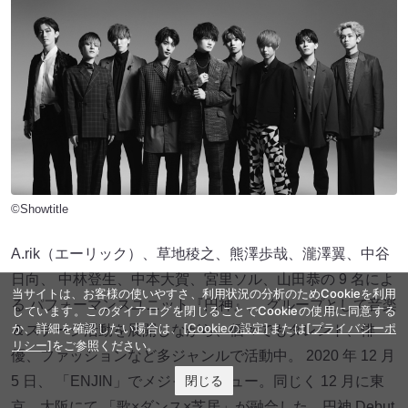
©Showtitle
A.rik（エーリック）、草地稜之、熊澤歩哉、瀧澤翼、中谷
日向、 中林登生、中本大賀、宮里ソル、山田恭の 9 名によ
当サイトは、お客様の使いやすさ、利用状況の分析のためCookieを利用
る パフォーマンスユニット『円神』。 グループとして音楽
しています。このダイアログを閉じることでCookieの使用に同意する
か、詳細を確認したい場合は、
[Cookieの設定]
または
[プライバシーポ
＆ステージ活動を展開しながら、個々でもタレント、俳
リシー]
をご参照ください。
優、ファッションなど多ジャンルで活動中。 2020 年 12 月
閉じる
5 日、 「ENJIN」でメジャーデビュー。同じく 12 月に東
京、大阪にて 「歌×ダンス×芝居」が融合した、円神 Debut