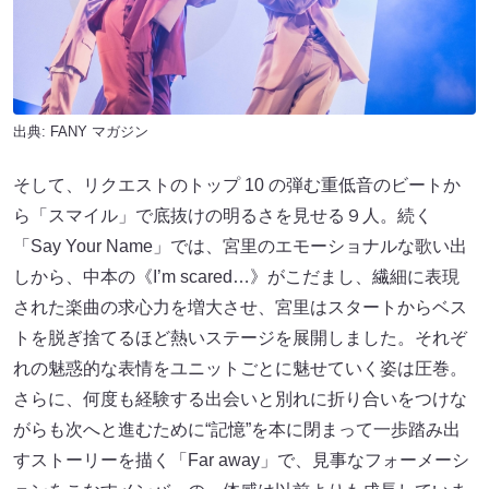
出典:
FANY マガジン
そして、リクエストのトップ 10 の弾む重低音のビートか
ら「スマイル」で底抜けの明るさを見せる９人。続く
「Say Your Name」では、宮里のエモーショナルな歌い出
しから、中本の《I’m scared…》がこだまし、繊細に表現
された楽曲の求心力を増大させ、宮里はスタートからベス
トを脱ぎ捨てるほど熱いステージを展開しました。それぞ
れの魅惑的な表情をユニットごとに魅せていく姿は圧巻。
さらに、何度も経験する出会いと別れに折り合いをつけな
がらも次へと進むために“記憶”を本に閉まって一歩踏み出
すストーリーを描く「Far away」で、見事なフォーメーシ