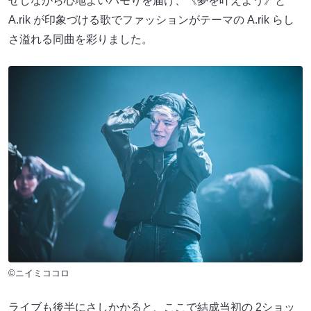
せしながら心地よいハモりを届け、《夢を叶えよう》と
A.rik が印象づける歌でファッションがテーマの A.rik らし
さ溢れる同曲を彩りました。
©ニイミココロ
ライブも後半にさしかかると、ここで結成当初の 2ショッ