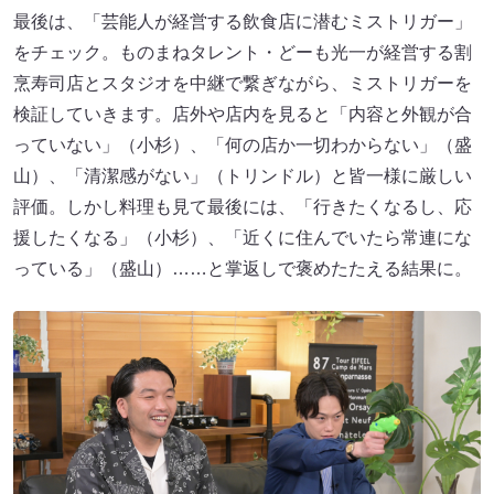
最後は、「芸能人が経営する飲食店に潜むミストリガー」
をチェック。ものまねタレント・どーも光一が経営する割
烹寿司店とスタジオを中継で繋ぎながら、ミストリガーを
検証していきます。店外や店内を見ると「内容と外観が合
っていない」（小杉）、「何の店か一切わからない」（盛
山）、「清潔感がない」（トリンドル）と皆一様に厳しい
評価。しかし料理も見て最後には、「行きたくなるし、応
援したくなる」（小杉）、「近くに住んでいたら常連にな
っている」（盛山）……と掌返しで褒めたたえる結果に。