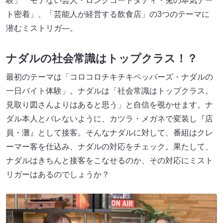
験」「モテない芸人・ロングコートダディ・兎の本気デー
ト密着」、「芸能人が経営する飲食店」の3つのテーマに
潜むミストリガ―。
ナダルの社会常識はトップクラス！？
最初のテーマは「コロコロチキチキペッパーズ・ナダルの
一日バイト体験」。ナダルは「社会常識はトップクラス。
見取り図さんよりはあると思う」と自信を覗かせます。ナ
ダル本人とバレないように、カツラ・メガネで変装し『店
員・灘』として接客。そんなナダルに対して、番組はクレ
ーマー客を仕込み、ナダルの対応をチェック。果たして、
ナダルはきちんと接客をこなせるのか、その対応にミスト
リガーはあるのでしょうか？