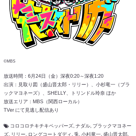
©MBS
放送時間：6月24日（金）深夜0:20～深夜1:20
出演：見取り図（盛山晋太郎・リリー）、小杉竜一（ブラ
ックマヨネーズ）、SHELLY、トリンドル玲奈 ほか
放送エリア：MBS（関西ローカル）
TVer にて見逃し配信あり
コロコロチキチキペッパーズ
,
ナダル
,
ブラックマヨネー
ズ
,
リリー
,
ロングコートダディ
,
兎
,
小杉竜一
,
盛山晋太郎
,