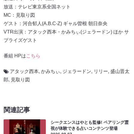
放送：テレビ東京系全国ネット
MC：見取り図
ゲスト：河合郁人(A.B.C-Z) ギャル曽根 朝日奈央
VTR出演：アタック西本・かみちぃ(ジェラードン) ほか サ
プライズゲスト
番組 HPは
こちら
アタック西本
,
かみちぃ
,
ジェラードン
,
リリー
,
盛山晋太
郎
,
見取り図
関連記事
シークエンスはやとも監修! ペアリング霊
視が体験できる占いコンテンツ登場