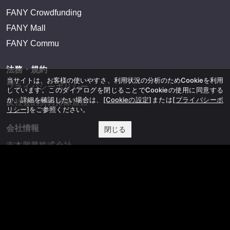
FANY Crowdfunding
FANY Mall
FANY Commu
法務・規約
当サイトは、お客様の使いやすさ、利用状況の分析のためCookieを利用
プライバシーポリシー
しています。このダイアログを閉じることでCookieの使用に同意する
か、詳細を確認したい場合は、
[Cookieの設定]
または
[プライバシーポ
反社会的勢力排除宣言
リシー]
をご参照ください。
会社情報
閉じる
吉本興業株式会社
お問い合わせ
その他
よしもとニュースセンターアーカイブ