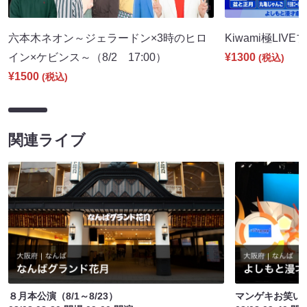
六本木ネオン～ジェラードン×3時のヒロ
Kiwami極LIVE
イン×ケビンス～（8/2 17:00）
¥1300
(税込)
¥1500
(税込)
関連ライブ
８月本公演（8/1～8/23）
マンゲキお笑い