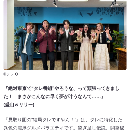
©テレ Q
『絶対東京で“タレ番組”やろうな、って頑張ってきまし
た！ まさかこんなに早く夢が叶うなんて……』
(盛山＆リリー)
『見取り図の“結局タレですやん！”』は、タレに特化した
異色の濃厚グルメバラエティです。継ぎ足し伝説、開発秘