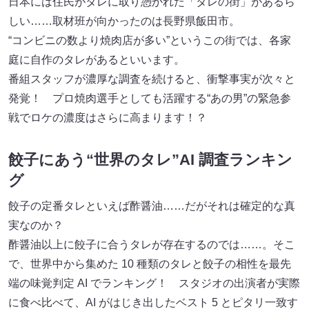
日本には住民がタレに取り憑かれた「タレの街」があるら
しい……取材班が向かったのは長野県飯田市。
“コンビニの数より焼肉店が多い”というこの街では、各家
庭に自作のタレがあるといいます。
番組スタッフが濃厚な調査を続けると、衝撃事実が次々と
発覚！ プロ焼肉選手としても活躍する“あの男”の緊急参
戦でロケの濃度はさらに高まります！？
餃子にあう“世界のタレ”AI 調査ランキン
グ
餃子の定番タレといえば酢醤油……だがそれは確定的な真
実なのか？
酢醤油以上に餃子に合うタレが存在するのでは……。そこ
で、世界中から集めた 10 種類のタレと餃子の相性を最先
端の味覚判定 AI でランキング！ スタジオの出演者が実際
に食べ比べて、AI がはじき出したベスト 5 とピタリ一致す