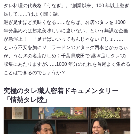
タレ料理の代表格「うなぎ」。“創業以来、100 年以上継ぎ
足して……”はよく聞く話。
継ぎ足すほど美味くなる……ならば、名店のタレを 1000
年分集めれば超絶美味しいに違いない、という無謀な企画
が急浮上！ 「足せばいいってもんじゃないでしょ……」
という不安を胸にジェラードンのアタック西本とかみちぃ
が、うなぎの名店ひしめく千葉県成田で“継ぎ足しタレ”の
収集にあたりますが……1000 年分のたれを首尾よく集める
ことはできるのでしょうか？
究極のタレ職人密着ドキュメンタリー
「情熱タレ陸」