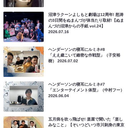
沼津ラクーンよしもと劇場は12周年! 怒涛
の3日間をぬまんづが体当たり取材!【ぬま
んづの沼津からの手紙 vol.24】
2026.07.16
ヘンダーソンの寝耳にルミネ#8
「ええ歳こいて緻密な作戦型」（子安裕
樹）
2026.07.02
ヘンダーソンの寝耳にルミネ#7
「エンターテイメント体型」（中村フー）
2026.06.04
五月病を吹っ飛ばせ! 楽屋で聞いた「楽し
みなこと」【そいつどいつ市川刺身の東京