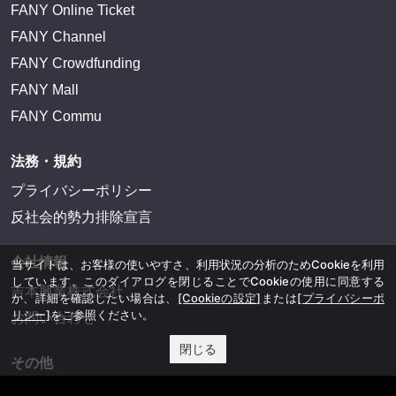
FANY Online Ticket
FANY Channel
FANY Crowdfunding
FANY Mall
FANY Commu
法務・規約
プライバシーポリシー
反社会的勢力排除宣言
会社情報
当サイトは、お客様の使いやすさ、利用状況の分析のためCookieを利用
しています。このダイアログを閉じることでCookieの使用に同意する
吉本興業株式会社
か、詳細を確認したい場合は、
[Cookieの設定]
または
[プライバシーポ
リシー]
をご参照ください。
お問い合わせ
閉じる
その他
よしもとニュースセンターアーカイブ