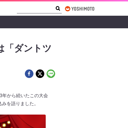
Search Form
Search
Yは「ダントツ
013年から続いたこの大会
込みを語りました。