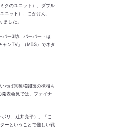
ミクのユニット）、ダブル
ユニット）、こがけん、
りました。
ーパー3助、パーパー・ほ
ャンTV」（MBS）でネタ
いわば異種格闘技の様相も
の発表会見では、ファイナ
ナポリ、辻井亮平）。「こ
ターということで難しい戦