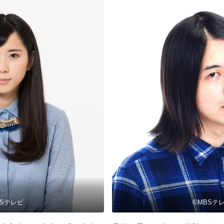
BSテレビ
©MBSテ