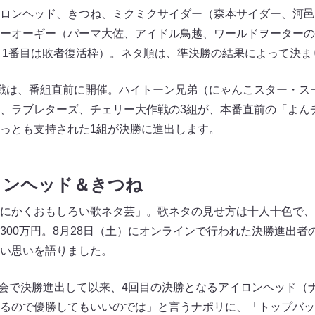
ロンヘッド、きつね、ミクミクサイダー（森本サイダー、河邑
ーオーギー（パーマ大佐、アイドル鳥越、ワールドヲーターの
順。1番目は敗者復活枠）。ネタ順は、準決勝の結果によって決ま
戦は、番組直前に開催。ハイトーン兄弟（にゃんこスター・ス
、ラブレターズ、チェリー大作戦の3組が、本番直前の「よんチ
っとも支持された1組が決勝に進出します。
ロンヘッド＆きつね
にかくおもしろい歌ネタ芸」。歌ネタの見せ方は十人十色で、
300万円。8月28日（土）にオンラインで行われた決勝進出者
い思いを語りました。
回大会で決勝進出して以来、4回目の決勝となるアイロンヘッド（
るので優勝してもいいのでは」と言うナポリに、「トップバッ