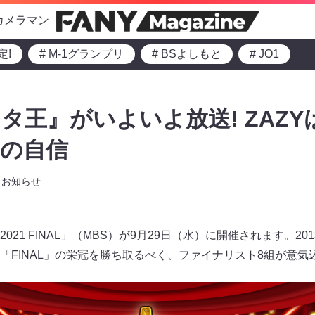
カメラマン
定!
# M-1グランプリ
# BSよしもと
# JO1
タ王』がいよいよ放送! ZAZ
」の自信
お知らせ
21 FINAL」（MBS）が9月29日（水）に開催されます。2
「FINAL」の栄冠を勝ち取るべく、ファイナリスト8組が意気