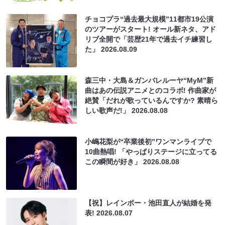
チョコプラ“過去最大規模”11都市19公演
のツアーがスタート! オール新ネタ、アド
リブ全開で「芸歴21年で過去イチ練習し
た」
2026.08.09
森三中・大島＆ガンバレルーヤ“MyM”新
曲はあの伝説アニメとのコラボ! 作曲家が
絶賛「だれが歌っているんですか? 素晴ら
しい歌声だ!」
2026.08.08
小嶋花梨が“卒業後初”ワンマンライブで
10曲熱唱! 「やっぱりステージに立ってる
この瞬間が好き」
2026.08.08
【祝】レインボー・池田直人が結婚を発
表!
2026.08.07