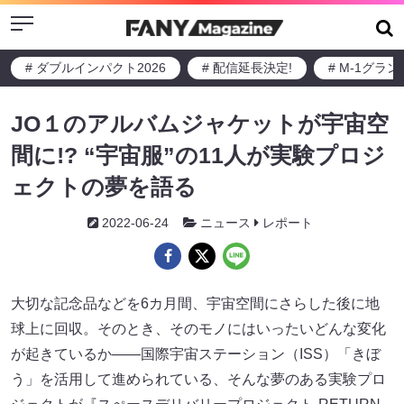
Menu
# ダブルインパクト2026
# 配信延長決定!
# M-1グラ
JO１のアルバムジャケットが宇宙空
間に!? “宇宙服”の11人が実験プロジ
ェクトの夢を語る
2022-06-24
ニュース
レポート
大切な記念品などを6カ月間、宇宙空間にさらした後に地
球上に回収。そのとき、そのモノにはいったいどんな変化
が起きているか――国際宇宙ステーション（ISS）「きぼ
う」を活用して進められている、そんな夢のある実験プロ