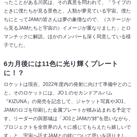
ったことがある川尻は、その真意を問われて、「ライブの
ときに僕たちが見る景色と、人類が夢見ている宇宙。僕た
ちにとってJAMの皆さんは夢の象徴なので、（ステージか
ら見るJAMたちと宇宙の）イメージが重なりました」とロ
マンチックに解説。ほかのメンバーも深く同意している様
子でした。
6カ月後には11色に光り輝くプレート
に！？
ロケットは現在、2022年度内の発射に向けて準備中とのこ
と。そのロケットには、JO１のセカンドアルバム
『KIZUNA』の発売を記念して、ジャケット写真やJO1、
JAMのロゴを印刷した金属プレートが積み込まれる予定で
す。リーダーの與那城は「JO1とJAMの“絆”を思いながら、
プロジェクトを全世界の人々に感じてもらえたら嬉しいで
す」と、宇宙へ託すJAMとの絆について思いを語りまし