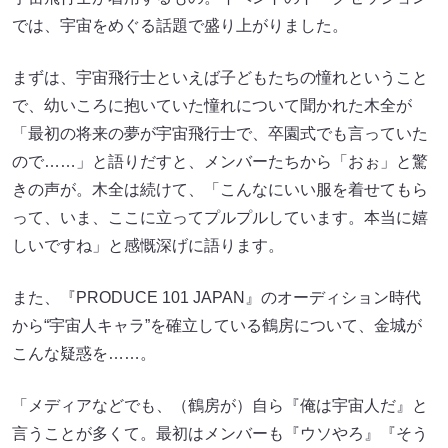
では、宇宙をめぐる話題で盛り上がりました。
まずは、宇宙飛行士といえば子どもたちの憧れということ
で、幼いころに抱いていた憧れについて聞かれた木全が
「最初の将来の夢が宇宙飛行士で、卒園式でも言っていた
ので……」と語りだすと、メンバーたちから「おぉ」と驚
きの声が。木全は続けて、「こんなにいい服を着せてもら
って、いま、ここに立ってプルプルしています。本当に嬉
しいですね」と感慨深げに語ります。
また、『PRODUCE 101 JAPAN』のオーディション時代
から“宇宙人キャラ”を確立している鶴房について、金城が
こんな疑惑を……。
「メディアなどでも、（鶴房が）自ら『俺は宇宙人だ』と
言うことが多くて。最初はメンバーも『ウソやろ』『そう