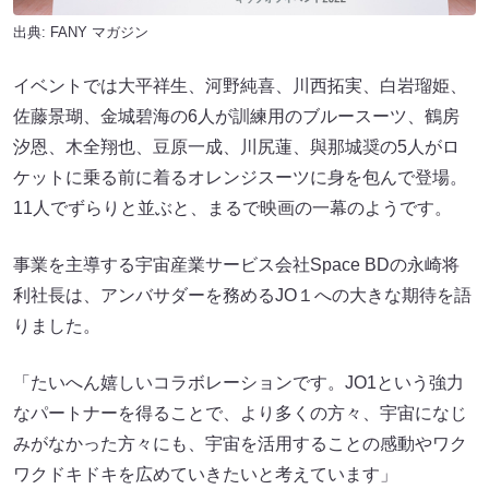
出典:
FANY マガジン
イベントでは大平祥生、河野純喜、川西拓実、白岩瑠姫、
佐藤景瑚、金城碧海の6人が訓練用のブルースーツ、鶴房
汐恩、木全翔也、豆原一成、川尻蓮、與那城奨の5人がロ
ケットに乗る前に着るオレンジスーツに身を包んで登場。
11人でずらりと並ぶと、まるで映画の一幕のようです。
事業を主導する宇宙産業サービス会社Space BDの永崎将
利社長は、アンバサダーを務めるJO１への大きな期待を語
りました。
「たいへん嬉しいコラボレーションです。JO1という強力
なパートナーを得ることで、より多くの方々、宇宙になじ
みがなかった方々にも、宇宙を活用することの感動やワク
ワクドキドキを広めていきたいと考えています」