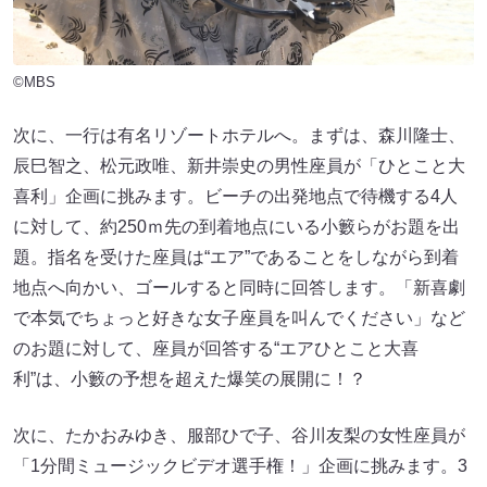
©MBS
次に、一行は有名リゾートホテルへ。まずは、森川隆士、
辰巳智之、松元政唯、新井崇史の男性座員が「ひとこと大
喜利」企画に挑みます。ビーチの出発地点で待機する4人
に対して、約250ｍ先の到着地点にいる小籔らがお題を出
題。指名を受けた座員は“エア”であることをしながら到着
地点へ向かい、ゴールすると同時に回答します。「新喜劇
で本気でちょっと好きな女子座員を叫んでください」など
のお題に対して、座員が回答する“エアひとこと大喜
利”は、小籔の予想を超えた爆笑の展開に！？
次に、たかおみゆき、服部ひで子、谷川友梨の女性座員が
「1分間ミュージックビデオ選手権！」企画に挑みます。3