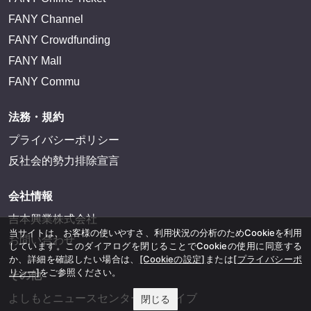
FANY Channel
FANY Crowdfunding
FANY Mall
FANY Commu
法務・規約
プライバシーポリシー
反社会的勢力排除宣言
会社情報
吉本興業株式会社
当サイトは、お客様の使いやすさ、利用状況の分析のためCookieを利用
お問い合わせ
しています。このダイアログを閉じることでCookieの使用に同意する
か、詳細を確認したい場合は、
[Cookieの設定]
または
[プライバシーポ
リシー]
をご参照ください。
その他
よしもとニュースセンターアーカイブ
閉じる