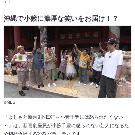
す。
沖縄で小籔に濃厚な笑いをお届け！？
©MBS
『よしもと新喜劇NEXT～小籔千豊には怒られたくない
～』は、新喜劇座員が小籔千豊に怒られない芸人になるた
め切磋琢磨する説教バラエティです。