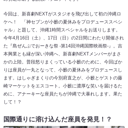
今回は、新喜劇NEXTがスタジオを飛び出して初の沖縄ロ
ケへ！ 「神セブンが小籔の夏休みをプロデューススペシ
ャル」と題して、沖縄1時間スペシャルをお送りします。
今年4月16日（土）、17日（日）の2日間にわたり開催され
た『島ぜんぶでおーきな祭 -第14回沖縄国際映画祭-』。吉
本興業とも縁が深い沖縄へ、新喜劇NEXTメンバーがまさ
かの上陸。普段怒りまくっている小籔のために、今回ばか
りは座員が一丸となって、小籔の夏休みをプロデュースし
ます。はしゃぎまくりの今別府直之が、小籔とゲストの藤
崎マーケットをエスコート。小籔に濃厚な笑いを届けるた
めに、アナーキーな座員たちが沖縄で大暴れします。果た
して！？
国際通りに溶け込んだ座員を発見！？