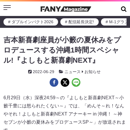
Menu
# ダブルインパクト2026
# 配信延長決定!
# M-1グラ
吉本新喜劇座員が小籔の夏休みをプ
ロデュースする沖縄1時間スペシャ
ル!『よしもと新喜劇NEXT』
2022-06-29
ニュース
お知らせ
6月29日（水）深夜24:59～の『よしもと新喜劇NEXT～小
籔千豊には怒られたくない～』では、「めんそ～れ！なん
やそれ！よしもと新喜劇NEXT アナーキー in 沖縄！ ～神
セブンが小籔の夏休みをプロデュースSP～」が放送されま