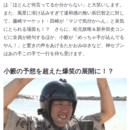
は「ほとんど何言ってるか分からない」と大笑いします。
また、風景に溶け込みすぎて違和感の無い辰巳智之に対し
て、藤崎マーケット・田崎が「マジで気付かへん」と呆気
にとられる場面も！？ さらに、松元政唯＆新井崇史コン
ビに全員が絶句するほか、小籔が「めっちゃ手が込んでる
やん！」と驚きの声をあげるたかおみゆきなど、神セブン
はあの手この手で一行を待ち受けます。
小籔の予想を超えた爆笑の展開に！？