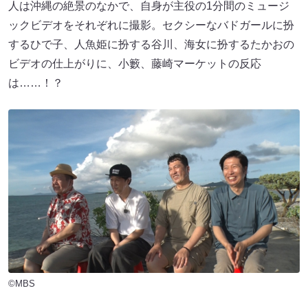
人は沖縄の絶景のなかで、自身が主役の1分間のミュージ
ックビデオをそれぞれに撮影。セクシーなバドガールに扮
するひで子、人魚姫に扮する谷川、海女に扮するたかおの
ビデオの仕上がりに、小籔、藤崎マーケットの反応
は……！？
©MBS