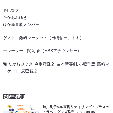
辰巳智之
たかおみゆき
ほか新喜劇メンバー
ゲスト：藤崎マーケット（田崎佑一、トキ）
ナレーター：関岡 香（MBSアナウンサー）
たかおみゆき
,
今別府直之
,
吉本新喜劇
,
小籔千豊
,
藤崎マ
ーケット
,
辰巳智之
関連記事
鈴川絢子×JR東海リテイリング・プラスの
トラベルグッズ発売!
2026.08.05