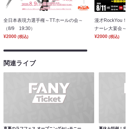
全日本表現力選手権～TTホールの会～
漫才RockYou
（8/9 19:30）
ナーレ大宴会～（8
¥2000
¥2000
(税込)
(税込)
関連ライブ
真夏のラフフェス オープニングセレモニー
夏休み恒例！吉