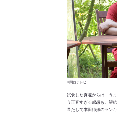
©関西テレビ
試食した真凜からは「うま
う正直すぎる感想も。望結
果たして本田姉妹のランキ