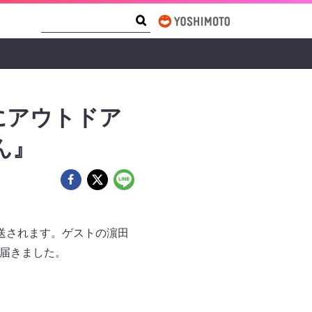
Search Form
Search
にアウトドア
ん』
放送されます。ゲストの濵田
が届きました。