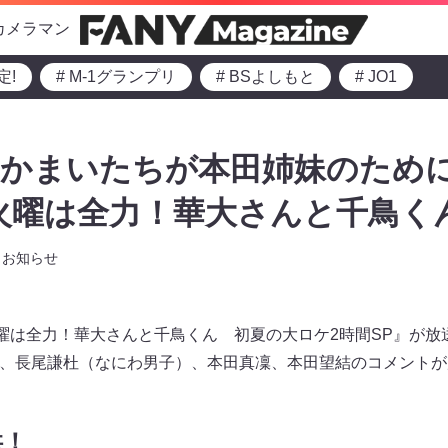
カメラマン
定!
# M-1グランプリ
# BSよしもと
# JO1
、かまいたちが本田姉妹のため
火曜は全力！華大さんと千鳥く
お知らせ
『火曜は全力！華大さんと千鳥くん 初夏の大ロケ2時間SP』が
）、長尾謙杜（なにわ男子）、本田真凜、本田望結のコメント
供！