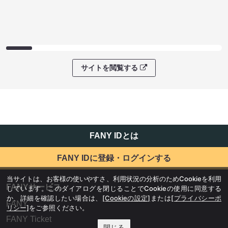
サイトを閲覧する
FANY IDとは
FANY IDに登録・ログインする
当サイトは、お客様の使いやすさ、利用状況の分析のためCookieを利用
FANYサービス
しています。このダイアログを閉じることでCookieの使用に同意する
か、詳細を確認したい場合は、
[Cookieの設定]
または
[プライバシーポ
FANY
リシー]
をご参照ください。
FANY Ticket
閉じる