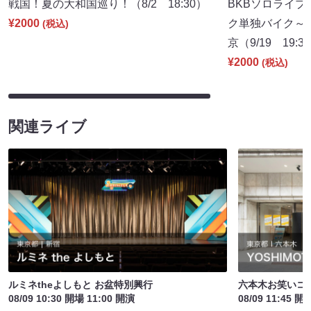
戦国！夏の大和国巡り！（8/2 18:30）
BKBソロライブ
¥2000
ク単独バイク～僕
(税込)
京（9/19 19:3
¥2000
(税込)
関連ライブ
ルミネtheよしもと お盆特別興行
六本木お笑いコ
08/09 10:30 開場 11:00 開演
08/09 11:45 開