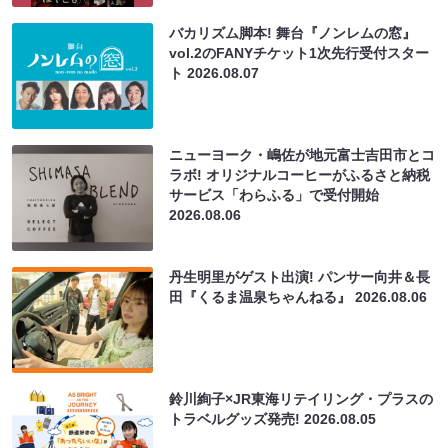
バカリズム脚本! 舞台『ノンレムの窓』
vol.2のFANYチケット1次先行受付スター
ト
2026.08.07
ニューヨーク・嶋佐が地元富士吉田市とコ
ラボ! オリジナルコーヒーがふるさと納税
サービス「わらふる」で受付開始
2026.08.06
丹生明里がゲスト出演! パンサー向井＆長
田『くるま温泉ちゃんねる』
2026.08.06
鈴川絢子×JR東海リテイリング・プラスの
トラベルグッズ発売!
2026.08.05