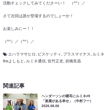
活動チェックしてみてくださーい！ （^^）／
さて次回は誰が登場するのでしょーか！
お楽しみにー！！
（^^）／（^^）／
エハラマサヒロ
,
ビスケッティ
,
プラスマイナス
,
ルミネ
theよしもと
,
ルミネ通信
,
佐竹正史
,
岩橋良昌
関連記事
ヘンダーソンの寝耳にルミネ#9
「楽屋がある幸せ」（中村フー）
2026.08.06