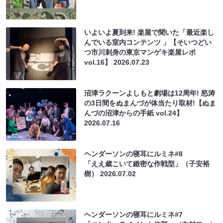
いよいよ夏到来! 楽屋で聞いた「最近楽し
んでいる室内コンテンツ 」【そいつどい
つ市川刺身の東京マンゲキ楽屋レポ
vol.16】
2026.07.23
沼津ラクーンよしもと劇場は12周年! 怒涛
の3日間をぬまんづが体当たり取材!【ぬま
んづの沼津からの手紙 vol.24】
2026.07.16
ヘンダーソンの寝耳にルミネ#8
「ええ歳こいて緻密な作戦型」（子安裕
樹）
2026.07.02
ヘンダーソンの寝耳にルミネ#7