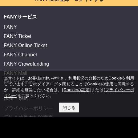
FANYサービス
FANY
FANY Ticket
FANY Online Ticket
FANY Channel
FANY Crowdfunding
FANY Mall
当サイトは、お客様の使いやすさ、利用状況の分析のためCookieを利用
FANY Commu
しています。このダイアログを閉じることでCookieの使用に同意する
か、詳細を確認したい場合は、
[Cookieの設定]
または
[プライバシーポ
リシー]
をご参照ください。
法務・規約
閉じる
プライバシーポリシー
反社会的勢力排除宣言
会社情報