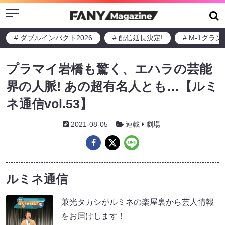
Menu
# ダブルインパクト2026
# 配信延長決定!
# M-1グラ
プラマイ岩橋も驚く、エハラの芸能
界の人脈! あの超有名人とも…【ルミ
ネ通信vol.53】
2021-08-05
連載
劇場
ルミネ通信
兼光タカシがルミネの楽屋裏から芸人情報
をお届けします！