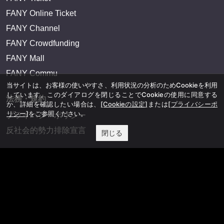
FANY Online Ticket
FANY Channel
FANY Crowdfunding
FANY Mall
FANY Commu
当サイトは、お客様の使いやすさ、利用状況の分析のためCookieを利用
しています。このダイアログを閉じることでCookieの使用に同意する
法務・規約
か、詳細を確認したい場合は、
[Cookieの設定]
または
[プライバシーポ
リシー]
をご参照ください。
プライバシーポリシー
反社会的勢力排除宣言
閉じる
会社情報
吉本興業株式会社
お問い合わせ
その他