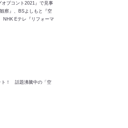
オブコント2021』で見事
観察』、BSよしもと『空
、NHK Eテレ『リフォーマ
ヒット！ 話題沸騰中の「空