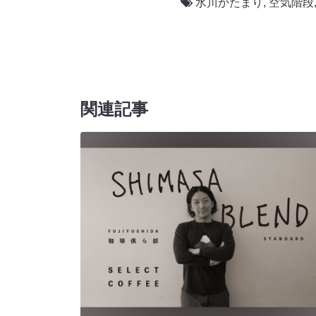
水川かたまり
,
空気階段
関連記事