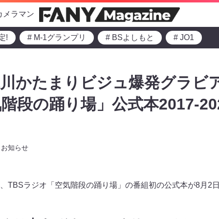
カメラマン
定!
# M-1グランプリ
# BSよしもと
# JO1
川かたまりビジュ爆発グラビアも
段の踊り場」公式本2017-20
お知らせ
、TBSラジオ「空気階段の踊り場」の番組初の公式本が8月2