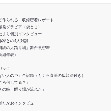
て作られる！収録密着レポート
爆発グラビア（袋とじ）
たまり個別インタビュー
作家との4人対談
階段の大踊り場」舞台裏密着
番組年表）
バック
ない人の声」全記録（もぐら直筆の似顔絵付き）
ごろ何してる？」
その時、踊り場が流れた」
ー
ボたかおインタビュー