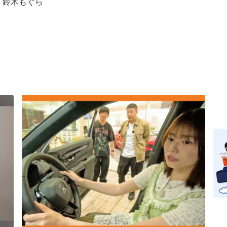
,
鈴木もぐら