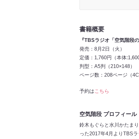
書籍概要
『TBSラジオ「空気階段の踊
発売：8月2日（火）
定価：1,760円（本体:1,6
判型：A5判（210×148）
ページ数：208ページ（4
予約は
こちら
空気階段 プロフィール
鈴木もぐらと水川かたまり
った2017年4月よりTB