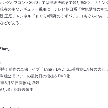
ングオブコント2020』では最終決戦まで残り第3位、『キング
現在の主なレギュラー番組に、テレビ朝日系『空気階段の空気
be 新!王庭チャンネル『もぐら×岡野のくずパチ』（もぐらのみ）
などがある。
art』
）
優勝！前作の単独ライブ「anna」DVDは出荷数約1万枚の大
単独公演ツアーの最終日の模様をDVD化！
2年3月31日開催)を収録
踊り場」記録映像集