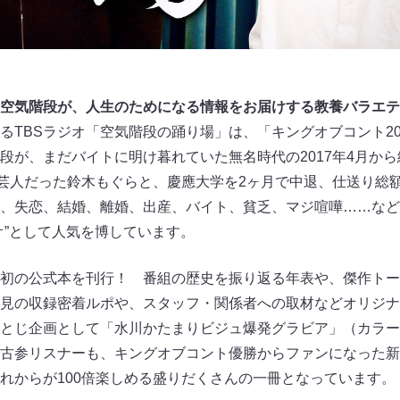
空気階段が、人生のためになる情報をお届けする教養バラエテ
るTBSラジオ「空気階段の踊り場」は、「キングオブコント20
段が、まだバイトに明け暮れていた無名時代の2017年4月から
ズ芸人だった鈴木もぐらと、慶應大学を2ヶ月で中退、仕送り総額
、失恋、結婚、離婚、出産、バイト、貧乏、マジ喧嘩……など
オ”として人気を博しています。
初の公式本を刊行！ 番組の歴史を振り返る年表や、傑作トー
見の収録密着ルポや、スタッフ・関係者への取材などオリジナ
とじ企画として「水川かたまりビジュ爆発グラビア」（カラー
古参リスナーも、キングオブコント優勝からファンになった新
れからが100倍楽しめる盛りだくさんの一冊となっています。