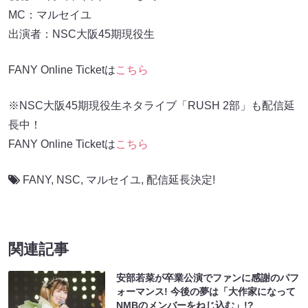
MC：マルセイユ
出演者：NSC大阪45期現役生
FANY Online Ticketは
こちら
※NSC大阪45期現役生ネタライブ「RUSH 2部」も配信延
長中！
FANY Online Ticketは
こちら
FANY
,
NSC
,
マルセイユ
,
配信延長決定!
関連記事
安部若菜が卒業公演でファンに感謝のパフ
ォーマンス! 今後の夢は「大作家になって
NMBのメンバーをねじ込む」!?