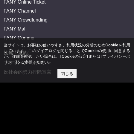
FANY Online Ticket
FANY Channel
FANY Crowdfunding
FANY Mall
FANY Commu
当サイトは、お客様の使いやすさ、利用状況の分析のためCookieを利用
しています。このダイアログを閉じることでCookieの使用に同意する
法務・規約
か、詳細を確認したい場合は、
[Cookieの設定]
または
[プライバシーポ
リシー]
をご参照ください。
プライバシーポリシー
反社会的勢力排除宣言
閉じる
会社情報
吉本興業株式会社
お問い合わせ
その他
よしもとニュースセンターアーカイブ