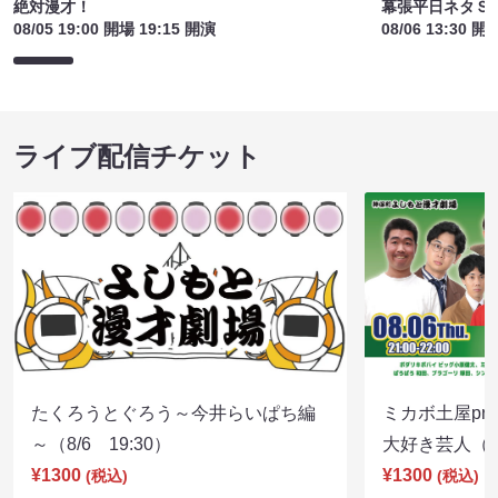
絶対漫才！
幕張平日ネタＳ
08/05 19:00 開場 19:15 開演
08/06 13:30 開
ライブ配信チケット
たくろうとぐろう～今井らいぱち編
ミカボ土屋pre
～（8/6 19:30）
大好き芸人（8/
¥1300
¥1300
(税込)
(税込)