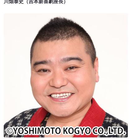
川畑泰史（吉本新喜劇座長）