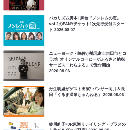
バカリズム脚本! 舞台『ノンレムの窓』
vol.2のFANYチケット1次先行受付スター
ト
2026.08.07
ニューヨーク・嶋佐が地元富士吉田市とコ
ラボ! オリジナルコーヒーがふるさと納税
サービス「わらふる」で受付開始
2026.08.06
丹生明里がゲスト出演! パンサー向井＆長
田『くるま温泉ちゃんねる』
2026.08.06
鈴川絢子×JR東海リテイリング・プラスの
トラベルグッズ発売!
2026.08.05