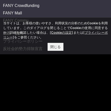
FANY Crowdfunding
FANY Mall
FANY Commu
当サイトは、お客様の使いやすさ、利用状況の分析のためCookieを利用
しています。このダイアログを閉じることでCookieの使用に同意する
か、詳細を確認したい場合は、
[Cookieの設定]
または
[プライバシーポ
法務・規約
リシー]
をご参照ください。
プライバシーポリシー
閉じる
反社会的勢力排除宣言
会社情報
吉本興業株式会社
お問い合わせ
その他
よしもとニュースセンターアーカイブ