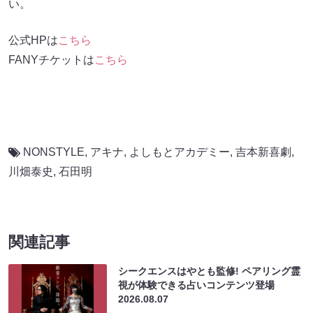
い。
公式HPは
こちら
FANYチケットは
こちら
NONSTYLE
,
アキナ
,
よしもとアカデミー
,
吉本新喜劇
,
川畑泰史
,
石田明
関連記事
シークエンスはやとも監修! ペアリング霊
視が体験できる占いコンテンツ登場
2026.08.07