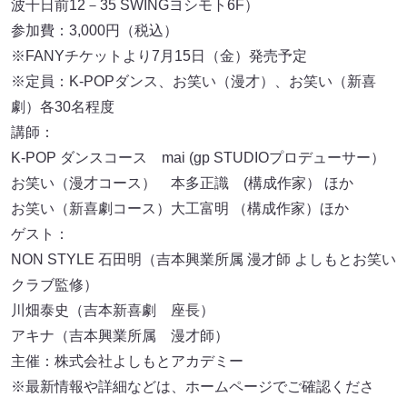
波千日前12－35 SWINGヨシモト6F）
参加費：3,000円（税込）
※FANYチケットより7月15日（金）発売予定
※定員：K‐POPダンス、お笑い（漫才）、お笑い（新喜
劇）各30名程度
講師：
K-POP ダンスコース mai (gp STUDIOプロデューサー）
お笑い（漫才コース） 本多正識 (構成作家） ほか
お笑い（新喜劇コース）大工富明 （構成作家）ほか
ゲスト：
NON STYLE 石田明（吉本興業所属 漫才師 よしもとお笑い
クラブ監修）
川畑泰史（吉本新喜劇 座長）
アキナ（吉本興業所属 漫才師）
主催：株式会社よしもとアカデミー
※最新情報や詳細などは、ホームページでご確認くださ