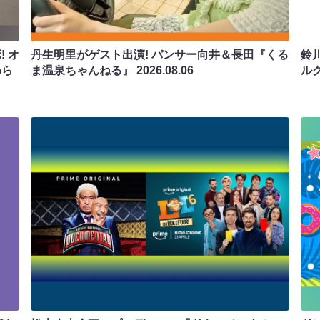
 オ
丹生明里がゲスト出演! パンサー向井＆長田『くる
鈴
わら
ま温泉ちゃんねる』
2026.08.06
ル