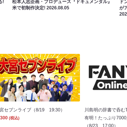
!
松本人志企画・プロデュース『ドキュメンタル』
ド
米で初制作決定!
2026.08.05
が
202
宮セブンライブ（8/19 19:30）
川島明の辞書で呑むT
300
有明！たっぷり700
(税込)
（8/23 17:00）