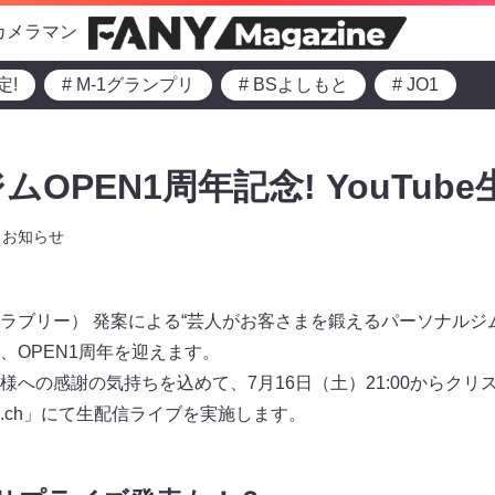
カメラマン
定!
# M-1グランプリ
# BSよしもと
# JO1
OPEN1周年記念! YouTube
お知らせ
ラブリー） 発案による“芸人がお客さまを鍛えるパーソナルジ
、OPEN1周年を迎えます。
への感謝の気持ちを込めて、7月16日（土）21:00からクリ
ジム.ch」にて生配信ライブを実施します。