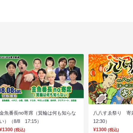
金魚番長no寄席（箕輪は何も知らな
八八すゑ祭り 寄
い）（8/8 17:15）
12:30）
¥1300
¥1300
(税込)
(税込)