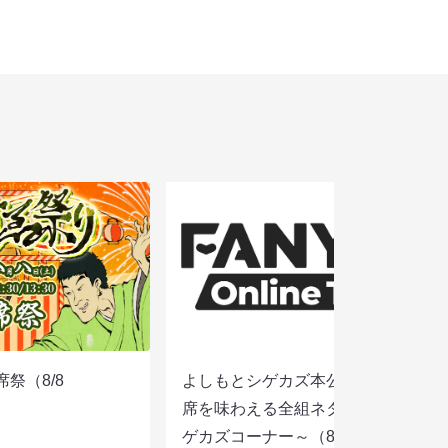
席祭（8/8
よしもとシゲカズ本公演～本気の寄
席を味わえる全組ネタと大阪名物シ
ゲカズコーナー～（8/8 13:30）