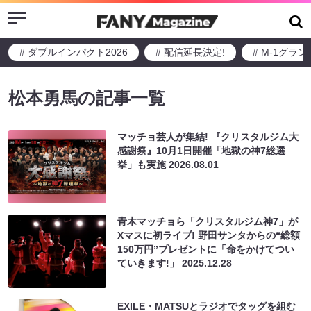
Menu
# ダブルインパクト2026
# 配信延長決定!
# M-1グラ
松本勇馬の記事一覧
マッチョ芸人が集結! 『クリスタルジム大
感謝祭』10月1日開催「地獄の神7総選
挙」も実施
2026.08.01
青木マッチョら「クリスタルジム神7」が
Xマスに初ライブ! 野田サンタからの“総額
150万円”プレゼントに「命をかけてつい
ていきます!」
2025.12.28
EXILE・MATSUとラジオでタッグを組む