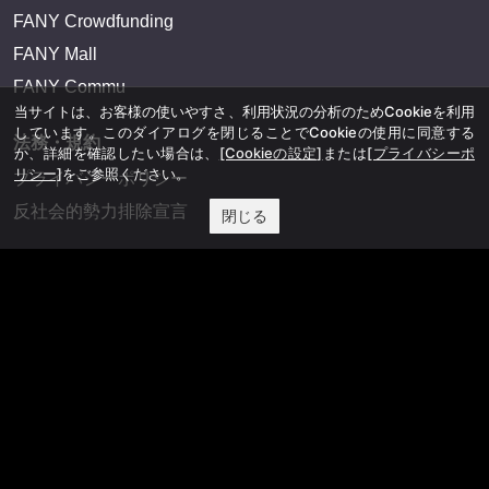
FANY Crowdfunding
FANY Mall
FANY Commu
当サイトは、お客様の使いやすさ、利用状況の分析のためCookieを利用
しています。このダイアログを閉じることでCookieの使用に同意する
法務・規約
か、詳細を確認したい場合は、
[Cookieの設定]
または
[プライバシーポ
リシー]
をご参照ください。
プライバシーポリシー
反社会的勢力排除宣言
閉じる
会社情報
吉本興業株式会社
お問い合わせ
その他
よしもとニュースセンターアーカイブ