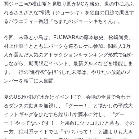
関ジャニ∞の横山裕と見取り図がMCを務め、世の中にあふ
れるさまざまな“常識（ジョーシキ）を独自の目線で調査す
るバラエティー番組『ちまたのジョーシキちゃん』。
今回、末澤と小島は、FUJIWARAの藤本敏史、松嶋尚美、
村上佳菜子とともにパークを巡るロケに参加。関西人1万
人が選んだ人気のアトラクションをランキング形式で紹介
しながら、期間限定イベント、最新グルメなどを堪能しま
す。一行の“進行役”を担当した末澤は、やりたい放題のメ
ンバーを相手に大奮闘。
夏のUSJ恒例の“水かけイベント”で、会場の全員で合わせ
るダンスの動きを無視し、「グーー！」と懐かしの平成大
ヒットギャグをひたすら繰り出す藤本に対し、「“グー
ー！”やってないです！」と果敢にツッコむひと幕も。その
一方、絶叫系ライドでは「ヤバいって！」と誰よりも大き