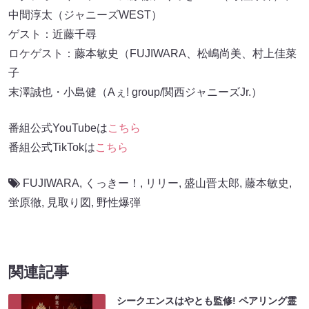
中間淳太（ジャニーズWEST）
ゲスト：近藤千尋
ロケゲスト：藤本敏史（FUJIWARA、松嶋尚美、村上佳菜
子
末澤誠也・小島健（Aぇ! group/関西ジャニーズJr.）
番組公式YouTubeは
こちら
番組公式TikTokは
こちら
FUJIWARA
,
くっきー！
,
リリー
,
盛山晋太郎
,
藤本敏史
,
蛍原徹
,
見取り図
,
野性爆弾
関連記事
シークエンスはやとも監修! ペアリング霊