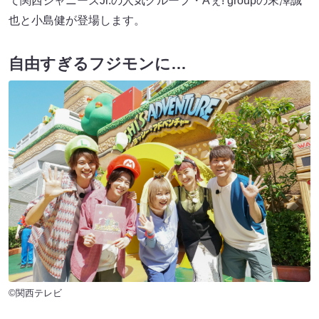
て関西ジャニーズJr.の人気グループ・Aぇ! groupの末澤誠
也と小島健が登場します。
自由すぎるフジモンに…
©関西テレビ