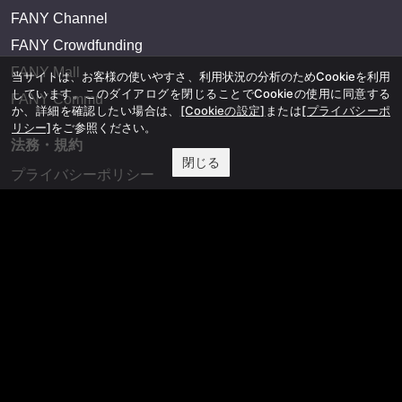
FANY Channel
FANY Crowdfunding
FANY Mall
当サイトは、お客様の使いやすさ、利用状況の分析のためCookieを利用
しています。このダイアログを閉じることでCookieの使用に同意する
FANY Commu
か、詳細を確認したい場合は、
[Cookieの設定]
または
[プライバシーポ
リシー]
をご参照ください。
法務・規約
閉じる
プライバシーポリシー
反社会的勢力排除宣言
会社情報
吉本興業株式会社
お問い合わせ
その他
よしもとニュースセンターアーカイブ