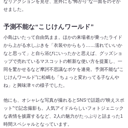
なリアクションを見せ、意外にも“怖がり”な一面をのぞか
せました。
予測不能な“こじけんワールド”
小島はいたって自由気まま。ほかの来場者が乗ったライド
から上がる水しぶきを「衣装やからもう……濡れていいか
なと思って」と自ら浴びにいったかと思えば、グッズショ
ップで売れているマスコットの斬新な使い方を提案し、一
同を驚かせるなど摩訶不思議なボケを連発。予測不能な“こ
じけんワールド”に松嶋も「ちょっと変わってる子なんや
ね」と興味津々の様子でした。
他にも、オシャレな写真が撮れるとSNSで話題の“映えスポ
ット”で記念撮影も。人気アイドルらしいフォトジェニック
な表情を披露するなど、2人の魅力がたっぷりと詰まった1
時間スペシャルとなっています。