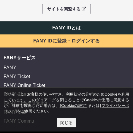
サイトを閲覧する
FANY IDとは
FANY IDに登録・ログインする
FANYサービス
FANY
FANY Ticket
FANY Online Ticket
FANY Channel
当サイトは、お客様の使いやすさ、利用状況の分析のためCookieを利用
しています。このダイアログを閉じることでCookieの使用に同意する
FANY Crowdfunding
か、詳細を確認したい場合は、
[Cookieの設定]
または
[プライバシーポ
リシー]
をご参照ください。
FANY Mall
FANY Commu
閉じる