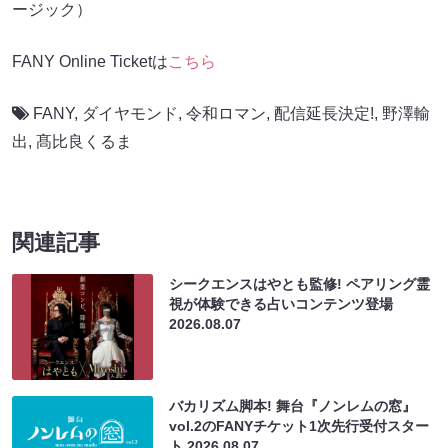
ージック）
FANY Online Ticketは
こちら
FANY
,
ダイヤモンド
,
令和ロマン
,
配信延長決定!
,
野澤輸
出
,
髙比良くるま
関連記事
シークエンスはやとも監修! ペアリング霊
視が体験できる占いコンテンツ登場
2026.08.07
バカリズム脚本! 舞台『ノンレムの窓』
vol.2のFANYチケット1次先行受付スター
ト
2026.08.07