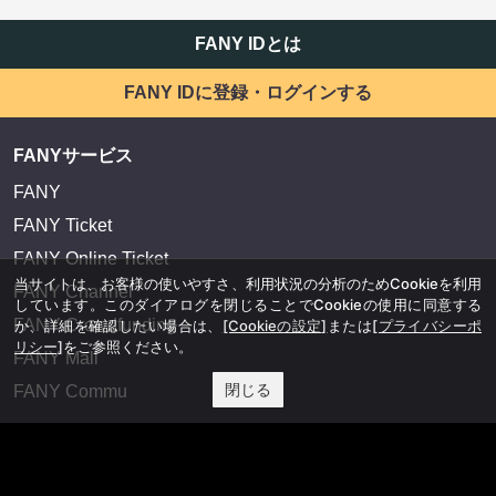
FANY IDとは
FANY IDに登録・ログインする
FANYサービス
FANY
FANY Ticket
FANY Online Ticket
当サイトは、お客様の使いやすさ、利用状況の分析のためCookieを利用
FANY Channel
しています。このダイアログを閉じることでCookieの使用に同意する
FANY Crowdfunding
か、詳細を確認したい場合は、
[Cookieの設定]
または
[プライバシーポ
リシー]
をご参照ください。
FANY Mall
閉じる
FANY Commu
法務・規約
プライバシーポリシー