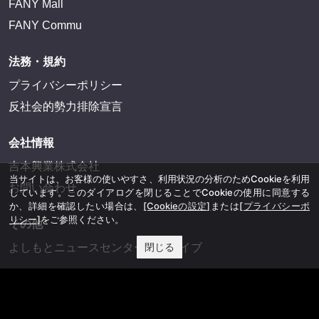
FANY Mall
FANY Commu
法務・規約
プライバシーポリシー
反社会的勢力排除宣言
会社情報
吉本興業株式会社
当サイトは、お客様の使いやすさ、利用状況の分析のためCookieを利用
お問い合わせ
しています。このダイアログを閉じることでCookieの使用に同意する
か、詳細を確認したい場合は、
[Cookieの設定]
または
[プライバシーポ
リシー]
をご参照ください。
その他
閉じる
よしもとニュースセンターアーカイブ
©YOSHIMOTO KOGYO, All Rights Reserved.