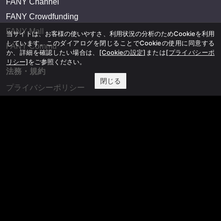
FANY Channel
FANY Crowdfunding
FANY Mall
当サイトは、お客様の使いやすさ、利用状況の分析のためCookieを利用
しています。このダイアログを閉じることでCookieの使用に同意する
FANY Commu
か、詳細を確認したい場合は、
[Cookieの設定]
または
[プライバシーポ
リシー]
をご参照ください。
法務・規約
閉じる
プライバシーポリシー
反社会的勢力排除宣言
会社情報
吉本興業株式会社
お問い合わせ
その他
よしもとニュースセンターアーカイブ