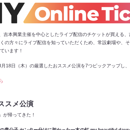
icket」は、吉本興業主催を中心としたライブ配信のチケットが買え
くの方々にライブ配信を知っていただくため、常設劇場や、そ
ています！
～8月18日（木）の厳選したおススメ公演を7つピックアップし
ら
おススメ公演
nia」が帰ってきた！
独⾝の貴公⼦ センター分けに架かった⼀本の虹 my beautiful days〜pr