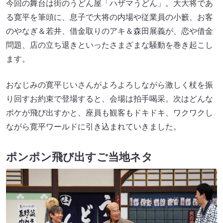
今回の舞台は街のうどん屋「ハザマうどん」。大大将であ
る寛平を筆頭に、息子で大将の内場や従業員の小籔、お客
のやなぎ＆若井、借金取りのアキ＆森田展義が、恋や借金
問題、店の立ち退きといったさまざまな騒動を巻き起こし
ます。
おなじみの寛平じいさんがよろよろしながら激しく杖を振
り回すお約束で登場すると、会場は拍手喝采。次はどんな
ボケが飛び出すかと、座員も観客もドキドキ、ワクワクし
ながら寛平ワールドに引き込まれていきました。
ポンポン飛び出すご当地ネタ