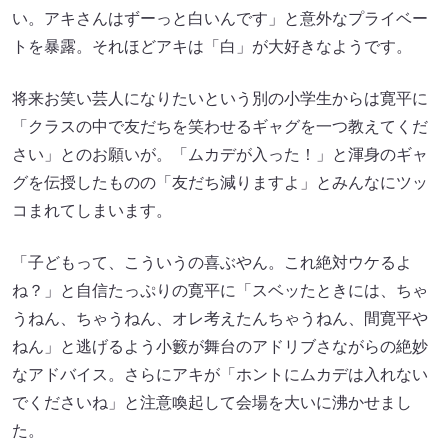
い。アキさんはずーっと白いんです」と意外なプライベー
トを暴露。それほどアキは「白」が大好きなようです。
将来お笑い芸人になりたいという別の小学生からは寛平に
「クラスの中で友だちを笑わせるギャグを一つ教えてくだ
さい」とのお願いが。「ムカデが入った！」と渾身のギャ
グを伝授したものの「友だち減りますよ」とみんなにツッ
コまれてしまいます。
「子どもって、こういうの喜ぶやん。これ絶対ウケるよ
ね？」と自信たっぷりの寛平に「スベッたときには、ちゃ
うねん、ちゃうねん、オレ考えたんちゃうねん、間寛平や
ねん」と逃げるよう小籔が舞台のアドリブさながらの絶妙
なアドバイス。さらにアキが「ホントにムカデは入れない
でくださいね」と注意喚起して会場を大いに沸かせまし
た。