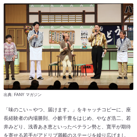
出典:
FANY マガジン
「味のこい～やつ、届けます。」をキャッチコピーに、座
長経験者の内場勝則、小籔千豊をはじめ、やなぎ浩二、若
井みどり、浅香あき恵といったベテラン勢と、寛平が期待
を寄せる若手がアドリブ満載のステージを繰り広げまし