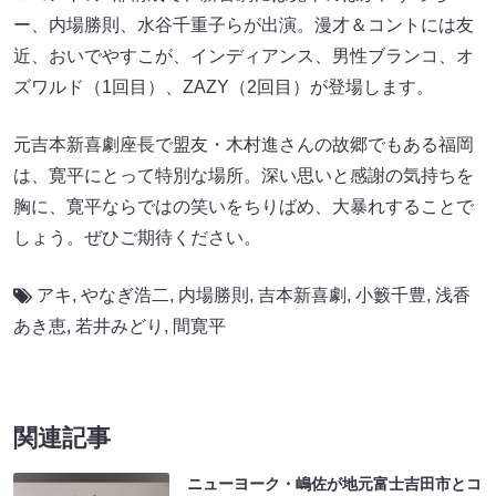
ー、内場勝則、水谷千重子らが出演。漫才＆コントには友
近、おいでやすこが、インディアンス、男性ブランコ、オ
ズワルド（1回目）、ZAZY（2回目）が登場します。
元吉本新喜劇座長で盟友・木村進さんの故郷でもある福岡
は、寛平にとって特別な場所。深い思いと感謝の気持ちを
胸に、寛平ならではの笑いをちりばめ、大暴れすることで
しょう。ぜひご期待ください。
アキ
,
やなぎ浩二
,
内場勝則
,
吉本新喜劇
,
小籔千豊
,
浅香
あき恵
,
若井みどり
,
間寛平
関連記事
ニューヨーク・嶋佐が地元富士吉田市とコ