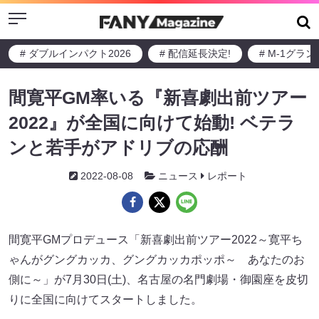
Menu
# ダブルインパクト2026
# 配信延長決定!
# M-1グラ
間寛平GM率いる『新喜劇出前ツアー
2022』が全国に向けて始動! ベテラ
ンと若手がアドリブの応酬
2022-08-08
ニュース
レポート
間寛平GMプロデュース「新喜劇出前ツアー2022～寛平ち
ゃんがグングカッカ、グングカッカポッポ～ あなたのお
側に～」が7月30日(土)、名古屋の名門劇場・御園座を皮切
りに全国に向けてスタートしました。