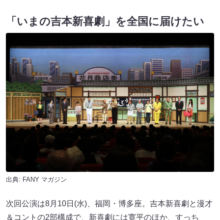
「いまの吉本新喜劇」を全国に届けたい
出典:
FANY マガジン
次回公演は8月10日(水)、福岡・博多座。吉本新喜劇と漫才
＆コントの2部構成で、新喜劇には寛平のほか、すっち