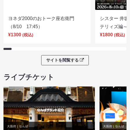
ヨネダ2000のおトーク座右衛門
シスター 井坂
（8/10 17:45）
テリィズ編～（8
¥1300
¥1800
(税込)
(税込)
サイトを閲覧する
ライブチケット