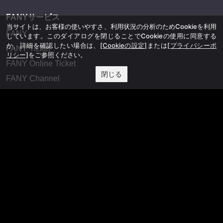
FANYサービス
当サイトは、お客様の使いやすさ、利用状況の分析のためCookieを利用
FANY
しています。このダイアログを閉じることでCookieの使用に同意する
か、詳細を確認したい場合は、
[Cookieの設定]
または
[プライバシーポ
FANY Ticket
リシー]
をご参照ください。
FANY Online Ticket
閉じる
FANY Channel
FANY Crowdfunding
FANY Mall
FANY Commu
法務・規約
プライバシーポリシー
反社会的勢力排除宣言
会社情報
吉本興業株式会社