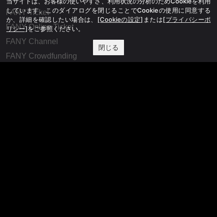
当サイトは、お客様の使いやすさ、利用状況の分析のためCookieを利用
しています。このダイアログを閉じることでCookieの使用に同意する
FANY Ticket
か、詳細を確認したい場合は、
[Cookieの設定]
または
[プライバシーポ
FANY Online Ticket
リシー]
をご参照ください。
FANY Channel
閉じる
FANY Crowdfunding
FANY Mall
FANY Commu
法務・規約
プライバシーポリシー
反社会的勢力排除宣言
会社情報
吉本興業株式会社
お問い合わせ