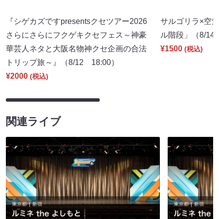
『シゲカズですpresentsクセツアー2026
サルゴリラ×空
さらにさらにフクゲキクセフェス～神豪
ル階段」（8/14 
華芸人ネタと大阪名物神クセ企画の合法
¥1500
(税込)
トリップ旅～』（8/12 18:00）
¥2000
(税込)
関連ライブ