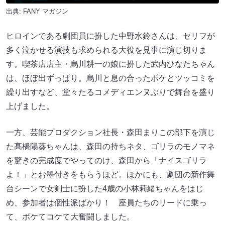
出典:
FANY マガジン
ヒロインである劇団員に扮した中野水鈴さんは、セリフが
多く泣かせる演技も求められる大役を見事に演じ切りま
す。喫茶店店主・烏川耕一の娘に扮した武内ひなたちゃん
は、ほぼ出ずっぱり。烏川と息の合ったボケとツッコミを
繰り出すなど、堂々たるコメディエンヌぶりで舞台を盛り
上げました。
一方、芸能プロダクション社長・森田まりこの部下を演じ
た髙橋陽葵ちゃんは、森田の持ちネタ、ゴリラのモノマネ
を驚きの完成度でやってのけ、森田から「ナイスゴリラ
よ！」とお墨付きをもらうほど。ほかにも、劇団の新作舞
台シーンで女剣士に扮した4歳の小林莉緒ちゃんをはじ
め、参加者は個性派ばかり！ 座員たちのリードに乗っ
て、ボケてコケて大奮闘しました。