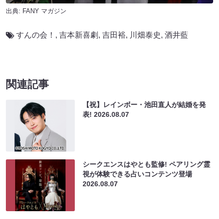
出典:
FANY マガジン
すんの会！
,
吉本新喜劇
,
吉田裕
,
川畑泰史
,
酒井藍
関連記事
【祝】レインボー・池田直人が結婚を発
表!
2026.08.07
シークエンスはやとも監修! ペアリング霊
視が体験できる占いコンテンツ登場
2026.08.07