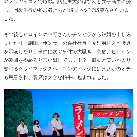
のノリツッコミで応戦。諸見里大介はなんと女子高生に扮
し、同級生役の参加者たちと“滑舌ネタ”で爆笑をさらいま
した。
その後もヒロインの中野さんがチンピラから結婚を申し込
まれたり、劇団スポンサーの会社社長・今別府直之が撤退
を示唆したり、事件に次ぐ事件で大騒ぎ。突然、ヒロイン
が劇団をやめると言い出して……！？ 感動と笑いが入り
交じるクライマックスへ。エンディングにはまさかのオチ
も用意され、客席は大きな拍手に包まれました。