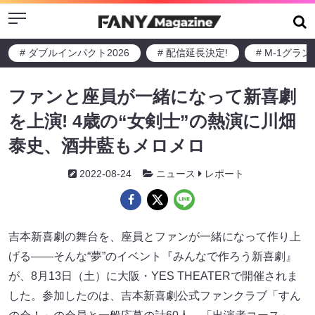
Menu
# ダブルインパクト2026
# 配信延長決定!
# M-1グラ
ファンと座員が一緒になって新喜劇
を上演! 4歳の“女剣士”の熱演に川畑
泰史、酒井藍もメロメロ
2022-08-24
ニュース
レポート
吉本新喜劇の舞台を、座員とファンが一緒になって作り上
げる――そんな“夢”のイベント『みんなで作ろう新喜劇』
が、8月13日（土）に大阪・YES THEATERで開催されま
した。参加したのは、吉本新喜劇公式ファンクラブ「すん