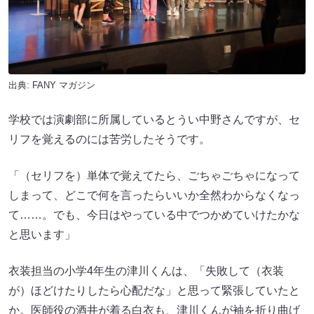
出典:
FANY マガジン
学校では演劇部に所属しているとうい中野さんですが、セ
リフを覚えるのには苦労したそうです。
「（セリフを）単体で覚えてたら、ごちゃごちゃになって
しまって、どこで何を言ったらいいか全然わからなくなっ
て……。でも、今日はやっている中でつかめていけたかな
と思います」
衣装担当の小学4年生の津川くんは、「失敗して（衣装
が）ほどけたりしたら心配だな」と思って緊張していたと
か。医師役の酒井が着る白衣も、津川くんが袖を折り曲げ