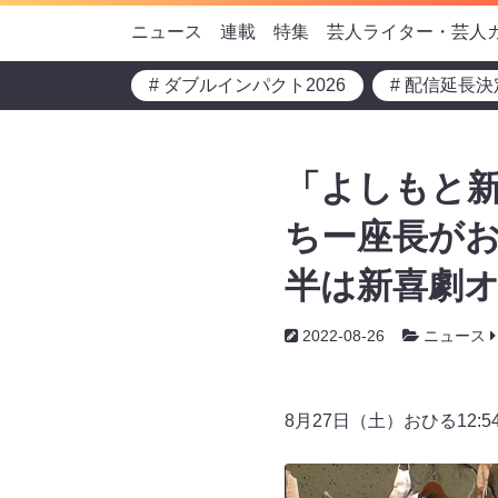
ニュース
連載
特集
芸人ライター・芸人
# ダブルインパクト2026
# 配信延長決
「よしもと新
ちー座長が
半は新喜劇オ
2022-08-26
ニュース
8月27日（土）おひる12: