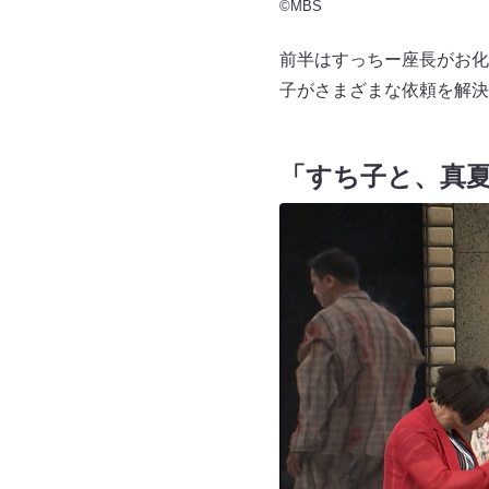
©MBS
前半はすっちー座長がお化
子がさまざまな依頼を解決
「すち子と、真