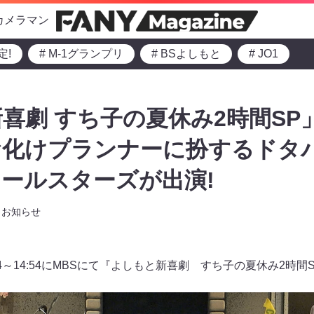
カメラマン
定!
# M-1グランプリ
# BSよしもと
# JO1
喜劇 すち子の夏休み2時間SP
お化けプランナーに扮するドタ
ールスターズが出演!
お知らせ
54～14:54にMBSにて『よしもと新喜劇 すち子の夏休み2時