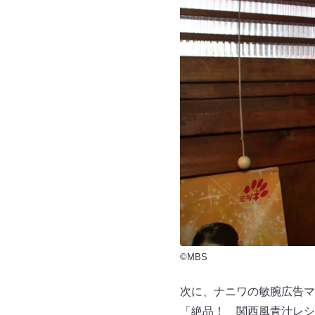
©MBS
次に、ナニワの敏腕広告マ
「絶品！ 関西風青汁レシ