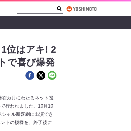
Search Form
Search
位はアキ! 2
トで喜び爆発
約2カ月にわたるネット投
ールで行われました。10月10
ペシャル新喜劇に出演でき
ベントの模様を、終了後に