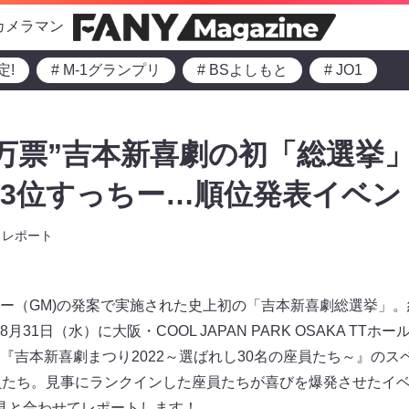
カメラマン
定!
# M-1グランプリ
# BSよしもと
# JO1
7万票”吉本新喜劇の初「総選挙」1
3位すっちー…順位発表イベン
レポート
ー（GM)の発案で実施された史上初の「吉本新喜劇総選挙」。
31日（水）に大阪・COOL JAPAN PARK OSAKA TTホ
『吉本新喜劇まつり2022～選ばれし30名の座員たち～』のス
員たち。見事にランクインした座員たちが喜びを爆発させたイ
見と合わせてレポートします！