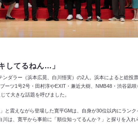
キしてるねん…」
テンダラー（浜本広晃、白川悟実）の2人。浜本によると総投票数
ーツ1号2号・田村淳やEXIT・兼近大樹、NMB48・渋谷凪
通じて大きな話題を呼びました。
」と震えながら登場した寛平GMは、自身が30位以内にランク
白川は、寛平から事前に「順位知ってるんか？」と探りを入れ