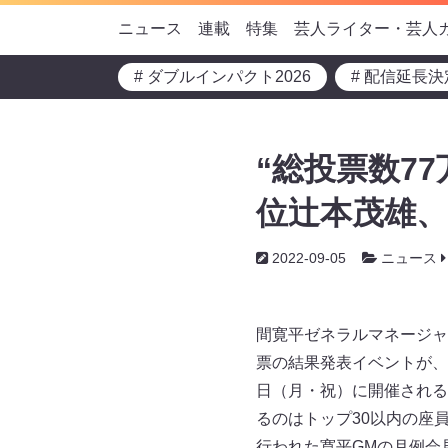
ニュース
連載
特集
芸人ライター・芸人
# ダブルインパクト2026
# 配信延長決
“総投票数7
位辻本茂雄、
2022-09-05
ニュース
間寛平ゼネラルマネージャ
票の結果発表イベントが、8月
日（月・祝）に開催される
るのはトップ30以内の座
行われた寛平GMの月例会