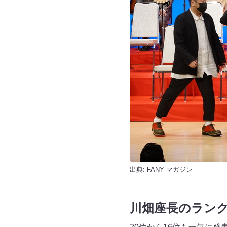
出典:
FANY マガジン
川畑座長のランク