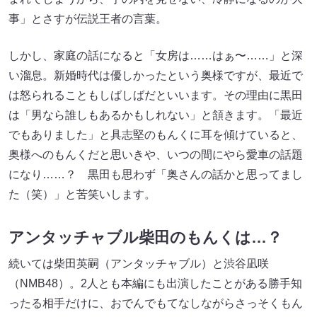
事」とさすが伝説王者の言葉。
しかし、家庭の話になると「女房は……はぁ〜……」と深
い溜息。新婚時代は優しかったという奥様ですが、最近で
は怒られることもしばしばだといいます。その理由に黒田
は「男なら誰しもあるかもしれない」と頷きます。「最近
でもありました」と具志堅のもんくに耳を傾けていると、
奥様へのもんくだと思いきや、いつの間にやら愛車の話題
になり……？ 黒田も思わず「奥さんの話かと思ってまし
た（笑）」と苦笑いします。
アンタッチャブル柴田のもんくは…？
続いては柴田英嗣（アンタッチャブル）と渋谷凪咲
（NMB48）。2人とも本編にも出演したことがある勝手知
ったる相手だけに、おでんでもてなしながらさっそくもん