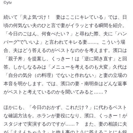
©ytv
続いて「夫よ気づけ！ 妻はここにキレている」では、日
頃の何気ない夫のひと言で妻がイラッとする瞬間を紹介。
「今日のごはん、何食べたい？」と尋ねた際、夫に「ハン
バーグ“で”いいよ」と言われてキレる妻……。こういう場
合、夫はどう答えるのがベストなのかを考えます。濱口は
「親子丼」を提案し、くっきー！は「逆に聞き直す」と回
答。しかしなるみは「メニューを考えるのも大変」久代は
「自分の気分（の料理）でないと作れない」と妻の立場の
本音を明かします。では、濱口の妻・南明奈はどんな返事
がベストと考えているのかを聞いてみると……？
ほかにも、「今日のおかず、これだけ？」に代わるベスト
な確認方法を。ホランが妻役になり、濱口、くっきー！が
スタジオで実演するのですが……？ また、妻の相談に夫
が「ええんちゃう？」と他人事のように答えることにも鋭