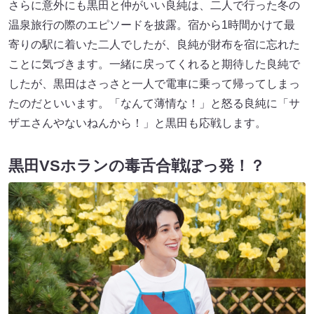
さらに意外にも黒田と仲がいい良純は、二人で行った冬の
温泉旅行の際のエピソードを披露。宿から1時間かけて最
寄りの駅に着いた二人でしたが、良純が財布を宿に忘れた
ことに気づきます。一緒に戻ってくれると期待した良純で
したが、黒田はさっさと一人で電車に乗って帰ってしまっ
たのだといいます。「なんて薄情な！」と怒る良純に「サ
ザエさんやないねんから！」と黒田も応戦します。
黒田VSホランの毒舌合戦ぼっ発！？