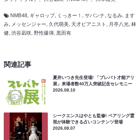
NMB48
,
ギャロップ
,
くっきー！
,
サバンナ
,
なるみ
,
ます
み
,
メッセンジャー
,
久代萌美
,
天才ピアニスト
,
月亭八光
,
林
健
,
渋谷凪咲
,
野性爆弾
,
黒田有
関連記事
夏井いつき先生登場! 「プレバト才能アリ
展」来場者数40万人突破記念セレモニー
2026.08.10
シークエンスはやとも監修! ペアリング霊
視が体験できる占いコンテンツ登場
2026.08.07