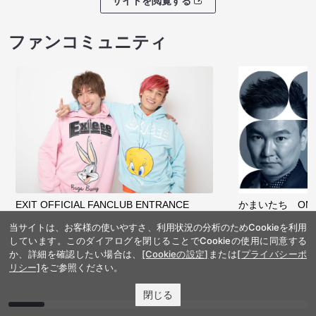
サイトを閲覧する
ファンコミュニティ
EXIT OFFICIAL FANCLUB ENTRANCE
かまいたち OMA
当サイトは、お客様の使いやすさ、利用状況の分析のためCookieを利用
しています。このダイアログを閉じることでCookieの使用に同意する
か、詳細を確認したい場合は、
[Cookieの設定]
または
[プライバシーポ
リシー]
をご参照ください。
閉じる