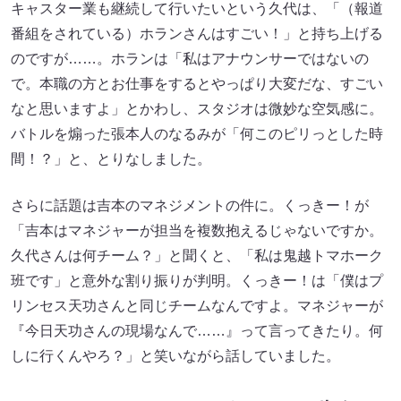
キャスター業も継続して行いたいという久代は、「（報道
番組をされている）ホランさんはすごい！」と持ち上げる
のですが……。ホランは「私はアナウンサーではないの
で。本職の方とお仕事をするとやっぱり大変だな、すごい
なと思いますよ」とかわし、スタジオは微妙な空気感に。
バトルを煽った張本人のなるみが「何このピリっとした時
間！？」と、とりなしました。
さらに話題は吉本のマネジメントの件に。くっきー！が
「吉本はマネジャーが担当を複数抱えるじゃないですか。
久代さんは何チーム？」と聞くと、「私は鬼越トマホーク
班です」と意外な割り振りが判明。くっきー！は「僕はプ
リンセス天功さんと同じチームなんですよ。マネジャーが
『今日天功さんの現場なんで……』って言ってきたり。何
しに行くんやろ？」と笑いながら話していました。