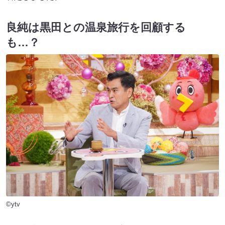
良純は黒田との温泉旅行を回顧する
も…？
©ytv