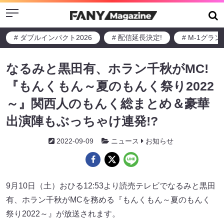
Menu
# ダブルインパクト2026
# 配信延長決定!
# M-1グラ
なるみと黒田有、ホラン千秋がMC!
『もんくもん～夏のもんく祭り2022
～』関西人のもんく総まとめ＆豪華
出演陣もぶっちゃけ連発!?
2022-09-09
ニュース
お知らせ
9月10日（土）おひる12:53より読売テレビでなるみと黒田
有、ホラン千秋がMCを務める『もんくもん～夏のもんく
祭り2022～』が放送されます。