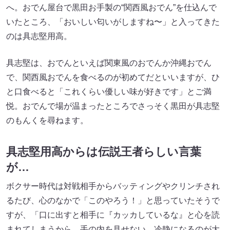
へ。おでん屋台で黒田お手製の“関西風おでん”を仕込んで
いたところ、「おいしい匂いがしますね〜」と入ってきた
のは具志堅用高。
具志堅は、おでんといえば関東風のおでんか沖縄おでん
で、関西風おでんを食べるのが初めてだといいますが、ひ
と口食べると「これくらい優しい味が好きです」とご満
悦。おでんで場が温まったところでさっそく黒田が具志堅
のもんくを尋ねます。
具志堅用高からは伝説王者らしい言葉
が…
ボクサー時代は対戦相手からバッティングやクリンチされ
るたび、心のなかで「このやろう！」と思っていたそうで
すが、「口に出すと相手に『カッカしているな』と心を読
まれてしまうから、手の内を見せない、冷静になるのが大