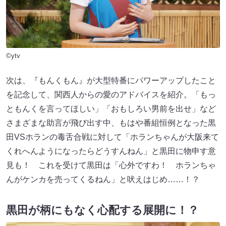
©ytv
次は、『もんくもん』が大型特番にパワーアップしたこと
を記念して、関西人からの愛のアドバイスを紹介。「もっ
ともんくを言ってほしい」「おもしろい男前を出せ」など
さまざまな助言が飛び出す中、もはや番組恒例となった黒
田VSホランの毒舌合戦に対して「ホランちゃんが大阪来て
くれへんようになったらどうすんねん」と黒田に物申す意
見も！ これを受けて黒田は「心外ですわ！ ホランちゃ
んがケンカを売ってくるねん」と吠えはじめ……！？
黒田が柄にもなく心配する展開に！？