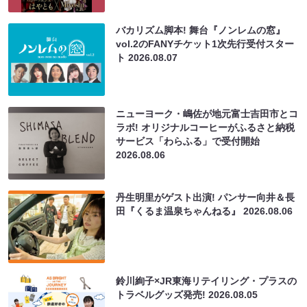
バカリズム脚本! 舞台『ノンレムの窓』
vol.2のFANYチケット1次先行受付スター
ト
2026.08.07
ニューヨーク・嶋佐が地元富士吉田市とコ
ラボ! オリジナルコーヒーがふるさと納税
サービス「わらふる」で受付開始
2026.08.06
丹生明里がゲスト出演! パンサー向井＆長
田『くるま温泉ちゃんねる』
2026.08.06
鈴川絢子×JR東海リテイリング・プラスの
トラベルグッズ発売!
2026.08.05