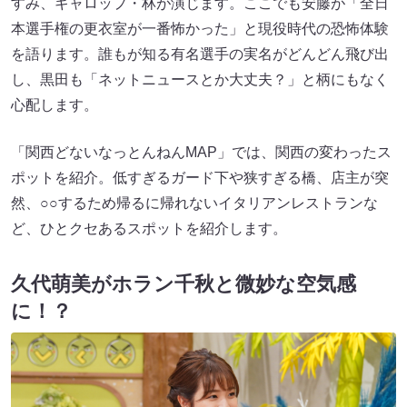
すみ、ギャロップ・林が演じます。ここでも安藤が「全日
本選手権の更衣室が一番怖かった」と現役時代の恐怖体験
を語ります。誰もが知る有名選手の実名がどんどん飛び出
し、黒田も「ネットニュースとか大丈夫？」と柄にもなく
心配します。
「関西どないなっとんねんMAP」では、関西の変わったス
ポットを紹介。低すぎるガード下や狭すぎる橋、店主が突
然、○○するため帰るに帰れないイタリアンレストランな
ど、ひとクセあるスポットを紹介します。
久代萌美がホラン千秋と微妙な空気感
に！？