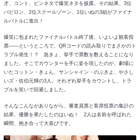
才、コント、ピンネタで爆笑ネタを披露。その結果、3位
バビロン、2位スクールゾーン、1位いぬの3組がファイナ
ルバトルに進出！
爆笑に包まれたファイナルバトル終了後、いよいよ観客投
票――というところで、QRコードの読み取りでまさかのト
ラブル発生！？ 急きょ、挙手で票数を数えることになり
ました。そこでカウンターを手に​​姿を現したのが、劇場に
いたコットン・きょん、サンシャイン・のぶきよ、​​やさし
いズ・佐伯元輝​​の3人。それぞれ挙手をカウントし、トラ
ブルを笑いで回避しました。
そんなこんながありながら、審査員票と客席投票の集計の
結果、優勝を果たしたのはいぬ！ 2人は名前を呼ばれた
瞬間、抱き合って大喜びです。