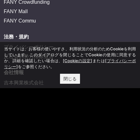
FANY Crowdfunding
FANY Mall
FANY Commu
法務・規約
プライバシーポリシー
当サイトは、お客様の使いやすさ、利用状況の分析のためCookieを利用
しています。このダイアログを閉じることでCookieの使用に同意する
反社会的勢力排除宣言
か、詳細を確認したい場合は、
[Cookieの設定]
または
[プライバシーポ
リシー]
をご参照ください。
会社情報
閉じる
吉本興業株式会社
お問い合わせ
その他
よしもとニュースセンターアーカイブ