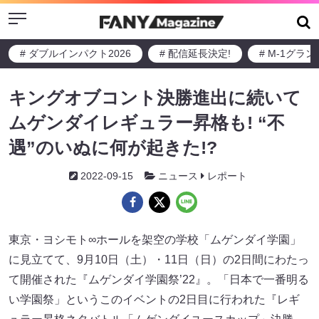
Menu
# ダブルインパクト2026
# 配信延長決定!
# M-1グラ
キングオブコント決勝進出に続いて
ムゲンダイレギュラー昇格も! “不
遇”のいぬに何が起きた!?
2022-09-15
ニュース
レポート
東京・ヨシモト∞ホールを架空の学校「ムゲンダイ学園」
に見立てて、9月10日（土）・11日（日）の2日間にわたっ
て開催された『ムゲンダイ学園祭’22』。「日本で一番明る
い学園祭」というこのイベントの2日目に行われた『レギ