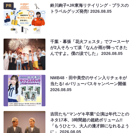
鈴川絢子×JR東海リテイリング・プラスの
PR
トラベルグッズ発売!
2026.08.05
千葉・幕張「花火フェスタ」でフースーヤ
が2人そろって涙「なんか雨が降ってきた
んですよ。僕の涙でした」
2026.08.05
NMB48・田中美空のサイン入りチェキが
当たる! dバリューパスキャンペーン開催
2026.08.05
吉田たち“マンゲキ卒業”公演は年代ごとの
ネタ17本、3時間超の超絶ボリューム!!
「もうひとつ、大人の漫才師になれるよう
に」
2026.08.05