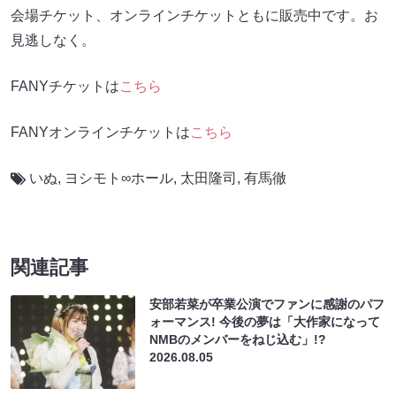
会場チケット、オンラインチケットともに販売中です。お
見逃しなく。
FANYチケットは
こちら
FANYオンラインチケットは
こちら
いぬ
,
ヨシモト∞ホール
,
太田隆司
,
有馬徹
関連記事
安部若菜が卒業公演でファンに感謝のパフ
ォーマンス! 今後の夢は「大作家になって
NMBのメンバーをねじ込む」!?
2026.08.05