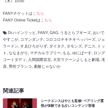
（木）10:00
FANYチケットは
こちら
FANY Online Ticketは
こちら
Dr.ハインリッヒ
,
FANY
,
GAG
,
うるとらブギーズ
,
おいで
やすこが
,
コマンダンテ
,
コロコロチキチキペッパーズ
,
ジェ
ラードン
,
すゑひろがりず
,
ダイタク
,
タモンズ
,
デニス
,
トッ
ト
,
ななまがり
,
マヂカルラブリー
,
もも
,
ゆにばーす
,
ロング
コートダディ
,
入間国際宣言
,
大宮ラクーンよしもと劇場
,
滝
音
,
男性ブランコ
,
素敵じゃないか
関連記事
シークエンスはやとも監修! ペアリング霊
視が体験できる占いコンテンツ登場