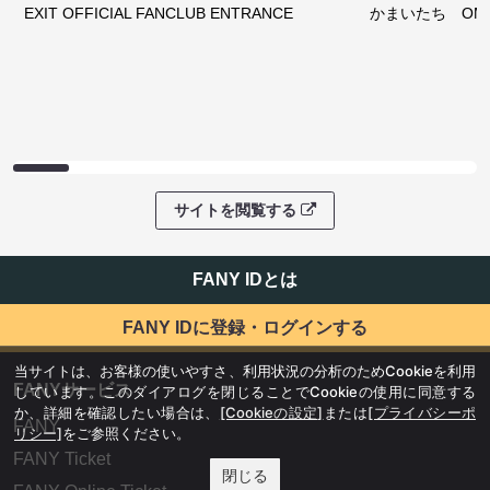
EXIT OFFICIAL FANCLUB ENTRANCE
かまいたち OMA
サイトを閲覧する
FANY IDとは
FANY IDに登録・ログインする
当サイトは、お客様の使いやすさ、利用状況の分析のためCookieを利用
FANYサービス
しています。このダイアログを閉じることでCookieの使用に同意する
か、詳細を確認したい場合は、
[Cookieの設定]
または
[プライバシーポ
FANY
リシー]
をご参照ください。
FANY Ticket
閉じる