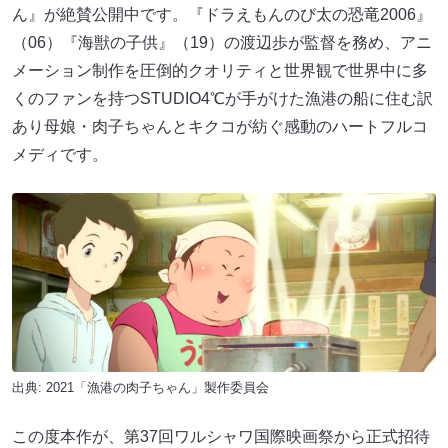
ん』が絶賛公開中です。『ドラえもんのび太の恐竜2006』
（06）『海獣の子供』（19）の渡辺歩が監督を務め、アニ
メーション制作を圧倒的クオリティと世界観で世界中に多
くのファンを持つSTUDIO4℃が手がけた漁港の船に住む訳
あり母娘・肉子ちゃんとキクコが紡ぐ感動のハートフルコ
メディです。
出典: 2021「漁港の肉子ちゃん」製作委員会
この度本作が、第37回ワルシャワ国際映画祭から正式招待