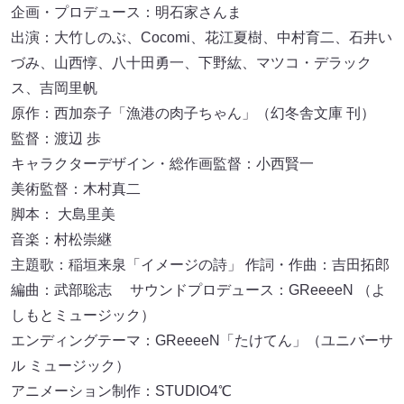
企画・プロデュース：明石家さんま
出演：大竹しのぶ、Cocomi、花江夏樹、中村育二、石井い
づみ、山西惇、八十田勇一、下野紘、マツコ・デラック
ス、吉岡里帆
原作：西加奈子「漁港の肉子ちゃん」（幻冬舎文庫 刊）
監督：渡辺 歩
キャラクターデザイン・総作画監督：小西賢一
美術監督：木村真二
脚本： 大島里美
音楽：村松崇継
主題歌：稲垣来泉「イメージの詩」 作詞・作曲：吉田拓郎
編曲：武部聡志 サウンドプロデュース：GReeeeN （よ
しもとミュージック）
エンディングテーマ：GReeeeN「たけてん」（ユニバーサ
ル ミュージック）
アニメーション制作：STUDIO4℃