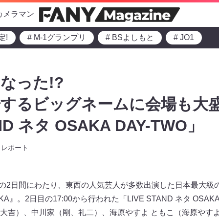
カメラマン
定!
# M-1グランプリ
# BSよしもと
# JO1
なった!?
するビッグネームに会場も大盛
ND ネタ OSAKA DAY-TWO」
レポート
日）の2日間にわたり、東西の人気芸人が多数出演した日本最大級
OSAKA』。2日目の17:00から行われた「LIVE STAND ネタ OSA
大吉）、中川家（剛、礼二）、海原やすよ ともこ（海原やす