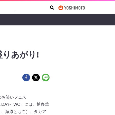
Search Form
Search
りあがり!
のお笑いフェス
KA DAY-TWO」には、博多華
よ、海原ともこ）、タカア