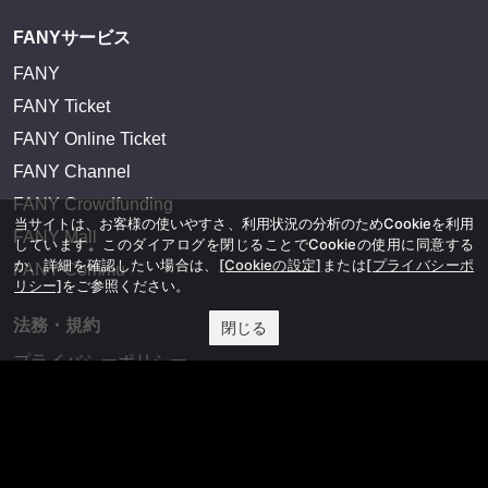
FANYサービス
FANY
FANY Ticket
FANY Online Ticket
FANY Channel
FANY Crowdfunding
当サイトは、お客様の使いやすさ、利用状況の分析のためCookieを利用
FANY Mall
しています。このダイアログを閉じることでCookieの使用に同意する
か、詳細を確認したい場合は、
[Cookieの設定]
または
[プライバシーポ
FANY Commu
リシー]
をご参照ください。
法務・規約
閉じる
プライバシーポリシー
反社会的勢力排除宣言
会社情報
吉本興業株式会社