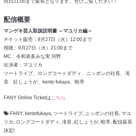
同日21:00まで延長となります。ぜひご覧ください！
配信概要
マンゲキ芸人取扱説明書 ～マユリカ編～
チケット販売：9月27日（火）12:00まで
視聴：9月27日（火）21:00まで
MC：令和喜多みな実 河野
出演者：マユリカ
ツートライブ、ロングコートダディ、ニッポンの社長、滝
音、紅しょうが、kento fukaya、蛙亭
FANY Online Ticketは
こちら
FANY
,
kentofukaya
,
ツートライブ
,
ニッポンの社長
,
マユ
リカ
,
ロングコートダディ
,
滝音
,
紅しょうが
,
蛙亭
,
配信延長
決定!