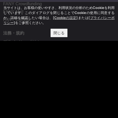
FANY Crowdfunding
当サイトは、お客様の使いやすさ、利用状況の分析のためCookieを利用
FANY Mall
しています。このダイアログを閉じることでCookieの使用に同意する
か、詳細を確認したい場合は、
[Cookieの設定]
または
[プライバシーポ
FANY Commu
リシー]
をご参照ください。
閉じる
法務・規約
プライバシーポリシー
反社会的勢力排除宣言
会社情報
吉本興業株式会社
お問い合わせ
その他
よしもとニュースセンターアーカイブ