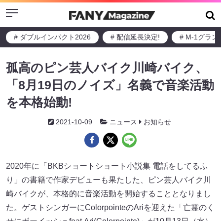
Menu
# ダブルインパクト2026
# 配信延長決定!
# M-1グラ
孤高のピン芸人バイク川崎バイク、
「8月19日のノイズ」名義で音楽活動
を本格始動!
2021-10-09
ニュース
お知らせ
2020年に「BKBショートショート小説集 電話をしてるふ
り」の書籍で作家デビューも果たした、ピン芸人バイク川
崎バイクが、本格的に音楽活動を開始することとなりまし
た。ゲストシンガーにColorpointeのAriを迎えた「亡霊のく