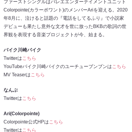
ファーストシングルはバレエエンターテイメントユニット
Colorpointe(カラーポワント)のメンバーAriを迎える。2020
年8月に、泣けると話題の『電話をしてるふり』で小説家
デビューも果たし意外な文才を世に放ったBKBの歌詞の世
界観を表現する音楽プロジェクトが今、始まる。
バイク川崎バイク
Twitterは
こちら
YouTubeバイク川崎バイクのユーチューブンブンは
こちら
MV Teaserは
こちら
なんぶ
Twitterは
こちら
Ari(Colorpointe)
Colorpointe公式HPは
こちら
Twitterは
こちら