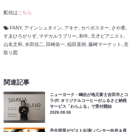
配信は
こちら
FANY
,
アインシュタイン
,
アキナ
,
カベポスター
,
さや香
,
すゑひろがりず
,
マヂカルラブリー
,
和牛
,
天才ピアニスト
,
山名文和
,
水田信二
,
田崎佑一
,
稲田直樹
,
藤崎マーケット
,
見
取り図
関連記事
ニューヨーク・嶋佐が地元富士吉田市とコ
ラボ! オリジナルコーヒーがふるさと納税
サービス「わらふる」で受付開始
2026.08.06
丹生明里がゲスト出演! パンサー向井＆長