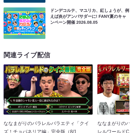
ドンデコルテ、マユリカ、紅しょうが、例
えば炎がアンバサダーに! FANY夏のキャ
ンペーン開催
2026.08.05
関連ライブ配信
ななまがりのパラレルバラエティ「クイ
ななまがりのパ
ズ！チョパネリア編」完全版（8/1
レルワールドCM