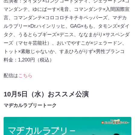
出演者：ダイタク×ロングコートダディ、ジェラードン×コ
マンダンテ、ゆにばーす×滝音、コマンダンテ×入間国際宣
言、コマンダンテ×コロコロチキチキペッパーズ、マヂカ
ルラブリー×Dr.ハインリッヒ、GAG×もも、タモンズ×ダイ
タク、うるとらブギーズ×デニス、ななまがり×サスペンダ
ーズ（マセキ芸能社）、おいでやすこが×ジェラードン、
トット×素敵じゃないか、すゑひろがりず×男性ブランコ
料金：1,200円（税込）
配信は
こちら
10月5日（水）おススメ公演
マヂカルラブリートーク