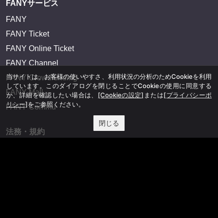
FANYサービス
FANY
FANY Ticket
FANY Online Ticket
FANY Channel
当サイトは、お客様の使いやすさ、利用状況の分析のためCookieを利用
FANY Crowdfunding
しています。このダイアログを閉じることでCookieの使用に同意する
FANY Mall
か、詳細を確認したい場合は、
[Cookieの設定]
または
[プライバシーポ
リシー]
をご参照ください。
FANY Commu
閉じる
法務・規約
プライバシーポリシー
反社会的勢力排除宣言
会社情報
吉本興業株式会社
お問い合わせ