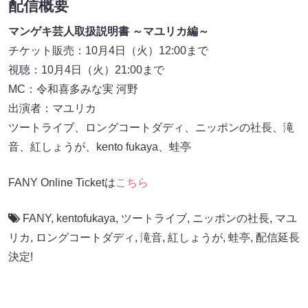
配信概要
マンゲキ芸人取扱説明書 ～マユリカ編～
チケット販売：10月4日（火）12:00まで
視聴：10月4日（火）21:00まで
MC：令和喜多みな実 河野
出演者：マユリカ
ツートライブ、ロングコートダディ、ニッポンの社長、滝
音、紅しょうが、kento fukaya、蛙亭
FANY Online Ticketは
こちら
FANY
,
kentofukaya
,
ツートライブ
,
ニッポンの社長
,
マユ
リカ
,
ロングコートダディ
,
滝音
,
紅しょうが
,
蛙亭
,
配信延長
決定!